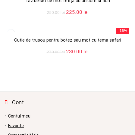
Tavita/set de mot fetiță cu unicorn si flori
Prețul
Prețul
225.00
lei
250.00
lei
inițial
curent
a
este:
fost:
225.00 lei.
- 15%
250.00 lei.
Cutie de trusou pentru botez sau mot cu tema safari
Prețul
Prețul
230.00
lei
270.00
lei
inițial
curent
a
este:
fost:
230.00 lei.
270.00 lei.
Cont
Contul meu
Favorite