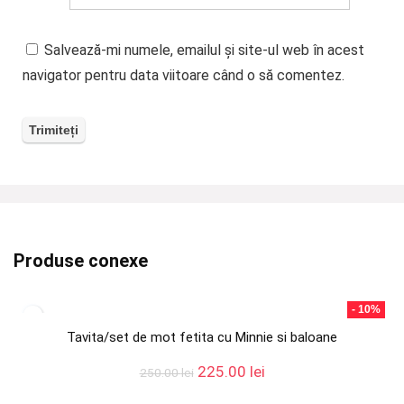
Salvează-mi numele, emailul și site-ul web în acest
navigator pentru data viitoare când o să comentez.
Produse conexe
- 10%
Tavita/set de mot fetita cu Minnie si baloane
Prețul
Prețul
225.00
lei
250.00
lei
inițial
curent