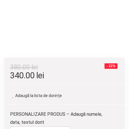
380.00
lei
- 11%
Prețul
Prețul
340.00
lei
inițial
curent
a
este:
Adaugă la lista de dorințe
fost:
340.00 lei.
380.00 lei.
PERSONALIZARE PRODUS – Adaugă numele,
data, textul dorit