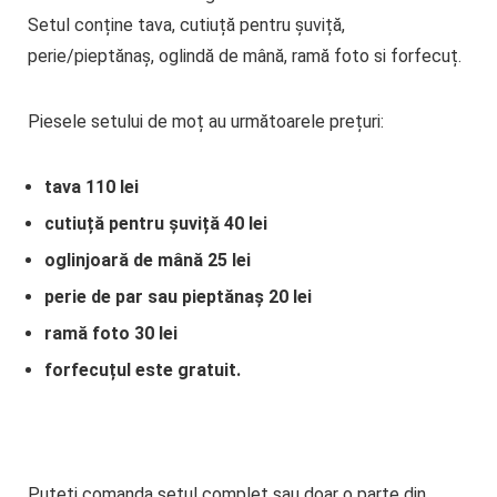
Setul conține tava, cutiuță pentru șuviță,
perie/pieptănaș, oglindă de mână, ramă foto si forfecuț.
Piesele setului de moț au următoarele prețuri:
tava 110 lei
cutiuță pentru șuviță 40 lei
oglinjoară de mână 25 lei
perie de par sau pieptănaș 20 lei
ramă foto 30 lei
forfecuțul este gratuit.
Puteți comanda setul complet sau doar o parte din