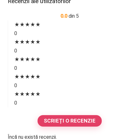
Recenzii ale utilizatorilor
0.0
din 5
★
★
★
★
★
0
★
★
★
★
★
0
★
★
★
★
★
0
★
★
★
★
★
0
★
★
★
★
★
0
SCRIEȚI O RECENZIE
Încă nu există recenzii.