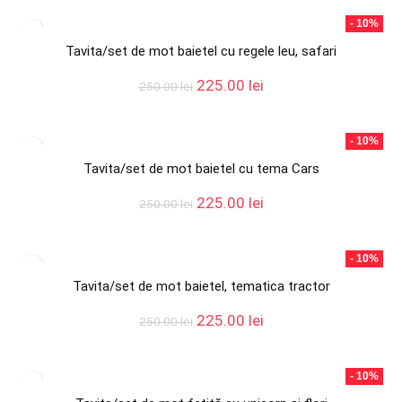
a
este:
fost:
225.00 lei.
- 10%
250.00 lei.
Tavita/set de mot baietel cu regele leu, safari
Prețul
Prețul
225.00
lei
250.00
lei
inițial
curent
a
este:
fost:
225.00 lei.
- 10%
250.00 lei.
Tavita/set de mot baietel cu tema Cars
Prețul
Prețul
225.00
lei
250.00
lei
inițial
curent
a
este:
fost:
225.00 lei.
- 10%
250.00 lei.
Tavita/set de mot baietel, tematica tractor
Prețul
Prețul
225.00
lei
250.00
lei
inițial
curent
a
este:
fost:
225.00 lei.
- 10%
250.00 lei.