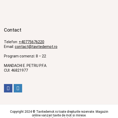
Contact
Telefon:
+40775676220
Email:
contact@tavitedemot.ro
Program comenzi: 8 – 22
MANDACHI E. PETRU P.F.A.
CUI: 46821977
Copyright 2024 © Tavitedemot.ro toate drepturile rezervate. Magazin
online vanzari tavite de mot si mirese.