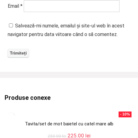
Email
*
Salvează-mi numele, emailul și site-ul web în acest
navigator pentru data viitoare când o să comentez.
Produse conexe
- 10%
Tavita/set de mot baietel cu catel mare alb
Prețul
Prețul
225.00
lei
250.00
lei