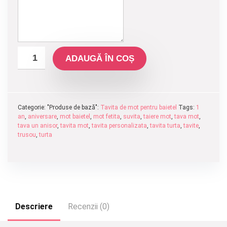
ADAUGĂ ÎN COȘ
Categorie: "Produse de bază":
Tavita de mot pentru baietel
Tags:
1
an
,
aniversare
,
mot baietel
,
mot fetita
,
suvita
,
taiere mot
,
tava mot
,
tava un anisor
,
tavita mot
,
tavita personalizata
,
tavita turta
,
tavite
,
trusou
,
turta
Descriere
Recenzii (0)