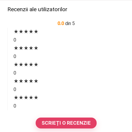
Recenzii ale utilizatorilor
0.0
din 5
★
★
★
★
★
0
★
★
★
★
★
0
★
★
★
★
★
0
★
★
★
★
★
0
★
★
★
★
★
0
SCRIEȚI O RECENZIE