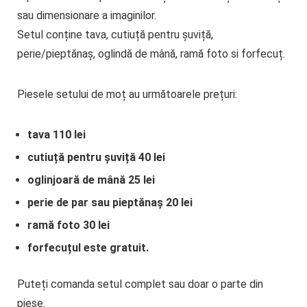
sau dimensionare a imaginilor.
Setul conține tava, cutiuță pentru șuviță,
perie/pieptănaș, oglindă de mână, ramă foto si forfecuț.
Piesele setului de moț au următoarele prețuri:
tava 110 lei
cutiuță pentru șuviță 40 lei
oglinjoară de mână 25 lei
perie de par sau pieptănaș 20 lei
ramă foto 30 lei
forfecuțul este gratuit.
Puteți comanda setul complet sau doar o parte din
piese.