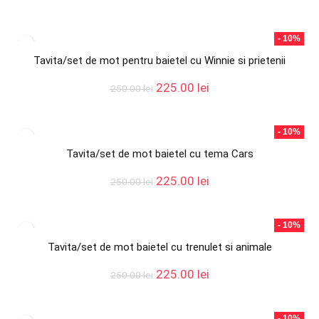
inițial
curent
a
este:
fost:
225.00 lei.
- 10%
250.00 lei.
Tavita/set de mot pentru baietel cu Winnie si prietenii
Prețul
Prețul
225.00
lei
250.00
lei
inițial
curent
a
este:
fost:
225.00 lei.
- 10%
250.00 lei.
Tavita/set de mot baietel cu tema Cars
Prețul
Prețul
225.00
lei
250.00
lei
inițial
curent
a
este:
fost:
225.00 lei.
- 10%
250.00 lei.
Tavita/set de mot baietel cu trenulet si animale
Prețul
Prețul
225.00
lei
250.00
lei
inițial
curent
a
este:
fost:
225.00 lei.
- 10%