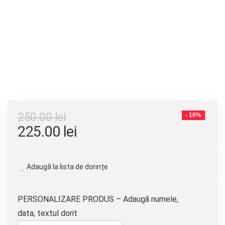
250.00
lei
- 10%
Prețul
Prețul
225.00
lei
inițial
curent
a
este:
Adaugă la lista de dorințe
fost:
225.00 lei.
250.00 lei.
PERSONALIZARE PRODUS – Adaugă numele,
data, textul dorit