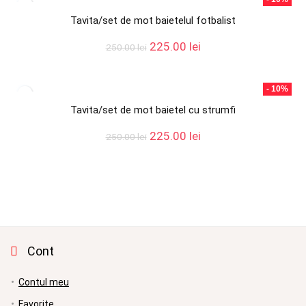
250.00 lei.
Tavita/set de mot baietelul fotbalist
Prețul
Prețul
225.00
lei
250.00
lei
inițial
curent
a
este:
fost:
225.00 lei.
- 10%
250.00 lei.
Tavita/set de mot baietel cu strumfi
Prețul
Prețul
225.00
lei
250.00
lei
inițial
curent
a
este:
fost:
225.00 lei.
250.00 lei.
Cont
Contul meu
Favorite