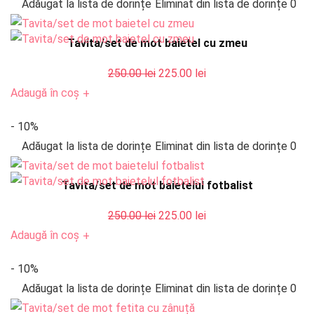
Adăugat la lista de dorințe
Eliminat din lista de dorințe
0
250.00 lei.
Tavita/set de mot baietel cu zmeu
Prețul
Prețul
250.00
lei
225.00
lei
inițial
curent
Adaugă în coș
+
a
este:
- 10%
fost:
225.00 lei.
Adăugat la lista de dorințe
Eliminat din lista de dorințe
0
250.00 lei.
Tavita/set de mot baietelul fotbalist
Prețul
Prețul
250.00
lei
225.00
lei
inițial
curent
Adaugă în coș
+
a
este:
- 10%
fost:
225.00 lei.
Adăugat la lista de dorințe
Eliminat din lista de dorințe
0
250.00 lei.