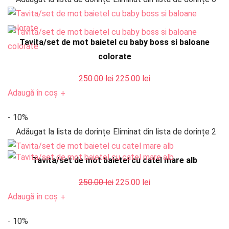
250.00 lei.
Tavita/set de mot baietel cu baby boss si baloane
colorate
Prețul
Prețul
250.00
lei
225.00
lei
inițial
curent
Adaugă în coș
+
a
este:
- 10%
fost:
225.00 lei.
Adăugat la lista de dorințe
Eliminat din lista de dorințe
2
250.00 lei.
Tavita/set de mot baietel cu catel mare alb
Prețul
Prețul
250.00
lei
225.00
lei
inițial
curent
Adaugă în coș
+
a
este:
- 10%
fost:
225.00 lei.