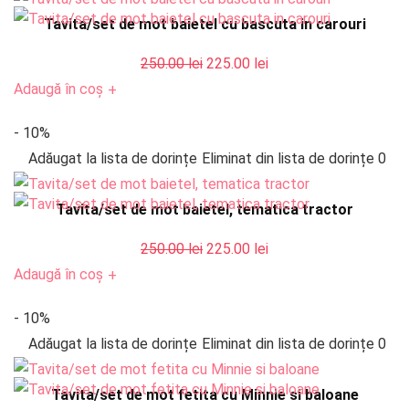
Tavita/set de mot baietel cu bascuta in carouri
Prețul
Prețul
250.00
lei
225.00
lei
inițial
curent
Adaugă în coș
+
a
este:
- 10%
fost:
225.00 lei.
Adăugat la lista de dorințe
Eliminat din lista de dorințe
0
250.00 lei.
Tavita/set de mot baietel, tematica tractor
Prețul
Prețul
250.00
lei
225.00
lei
inițial
curent
Adaugă în coș
+
a
este:
- 10%
fost:
225.00 lei.
Adăugat la lista de dorințe
Eliminat din lista de dorințe
0
250.00 lei.
Tavita/set de mot fetita cu Minnie si baloane