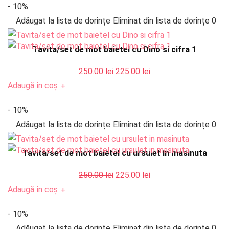
- 10%
fost:
225.00 lei.
Adăugat la lista de dorințe
Eliminat din lista de dorințe
0
250.00 lei.
Tavita/set de mot baietel cu Dino si cifra 1
Prețul
Prețul
250.00
lei
225.00
lei
inițial
curent
Adaugă în coș
+
a
este:
- 10%
fost:
225.00 lei.
Adăugat la lista de dorințe
Eliminat din lista de dorințe
0
250.00 lei.
Tavita/set de mot baietel cu ursulet in masinuta
Prețul
Prețul
250.00
lei
225.00
lei
inițial
curent
Adaugă în coș
+
a
este:
- 10%
fost:
225.00 lei.
Adăugat la lista de dorințe
Eliminat din lista de dorințe
0