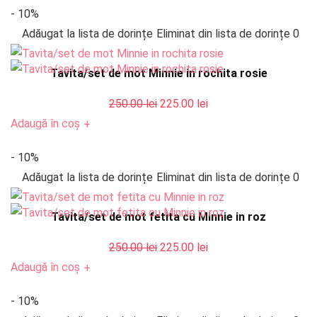
- 10%
fost:
225.00 lei.
Adăugat la lista de dorințe
Eliminat din lista de dorințe
0
250.00 lei.
Tavita/set de mot Minnie in rochita rosie
Prețul
Prețul
250.00
lei
225.00
lei
inițial
curent
Adaugă în coș
+
a
este:
- 10%
fost:
225.00 lei.
Adăugat la lista de dorințe
Eliminat din lista de dorințe
0
250.00 lei.
Tavita/set de mot fetita cu Minnie in roz
Prețul
Prețul
250.00
lei
225.00
lei
inițial
curent
Adaugă în coș
+
a
este:
- 10%
fost:
225.00 lei.