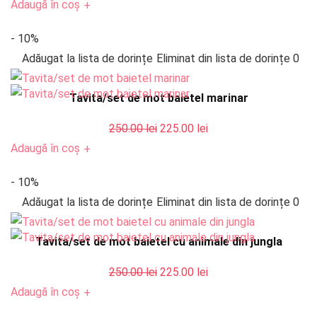
inițial
curent
Adaugă în coș
+
a
este:
- 10%
fost:
225.00 lei.
Adăugat la lista de dorințe
Eliminat din lista de dorințe
0
250.00 lei.
Tavita/set de mot baietel marinar
Prețul
Prețul
250.00
lei
225.00
lei
inițial
curent
Adaugă în coș
+
a
este:
- 10%
fost:
225.00 lei.
Adăugat la lista de dorințe
Eliminat din lista de dorințe
0
250.00 lei.
Tavita/set de mot baietel cu animale din jungla
Prețul
Prețul
250.00
lei
225.00
lei
inițial
curent
Adaugă în coș
+
a
este: