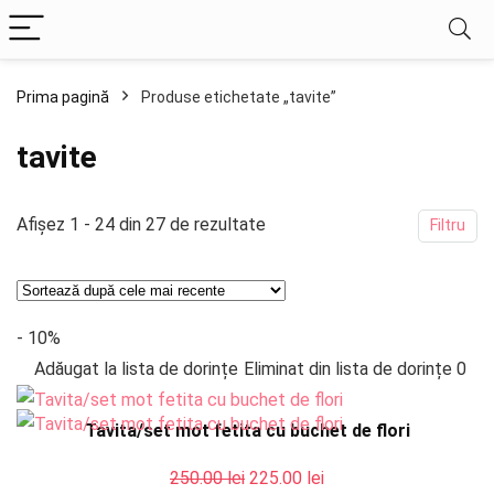
Prima pagină
Produse etichetate „tavite”
tavite
Sortat
Afișez 1 - 24 din 27 de rezultate
Filtru
după
cele
mai
- 10%
recente
Adăugat la lista de dorințe
Eliminat din lista de dorințe
0
Tavita/set mot fetita cu buchet de flori
Prețul
Prețul
250.00
lei
225.00
lei