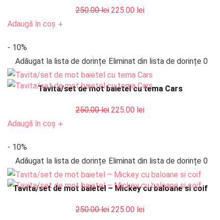
Prețul
Prețul
250.00
lei
225.00
lei
inițial
curent
Adaugă în coș
+
a
este:
- 10%
fost:
225.00 lei.
Adăugat la lista de dorințe
Eliminat din lista de dorințe
0
250.00 lei.
Tavita/set de mot baietel cu tema Cars
Prețul
Prețul
250.00
lei
225.00
lei
inițial
curent
Adaugă în coș
+
a
este:
- 10%
fost:
225.00 lei.
Adăugat la lista de dorințe
Eliminat din lista de dorințe
0
250.00 lei.
Tavita/set de mot baietel – Mickey cu baloane si coif
Prețul
Prețul
250.00
lei
225.00
lei