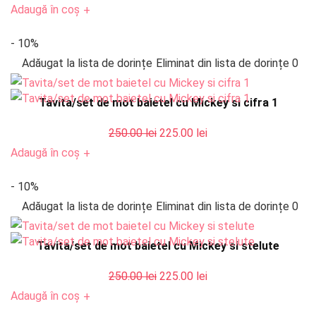
inițial
curent
Adaugă în coș
+
a
este:
- 10%
fost:
225.00 lei.
Adăugat la lista de dorințe
Eliminat din lista de dorințe
0
250.00 lei.
ț
ț
im
xim
Tavita/set de mot baietel cu Mickey si cifra 1
Prețul
Prețul
250.00
lei
225.00
lei
inițial
curent
Adaugă în coș
+
a
este:
- 10%
fost:
225.00 lei.
Adăugat la lista de dorințe
Eliminat din lista de dorințe
0
250.00 lei.
Tavita/set de mot baietel cu Mickey si stelute
Prețul
Prețul
250.00
lei
225.00
lei
inițial
curent
Adaugă în coș
+
a
este: