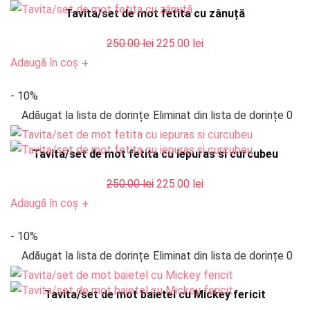
Tavita/set de mot fetita cu zânuță
Prețul
Prețul
250.00
lei
225.00
lei
inițial
curent
Adaugă în coș
+
a
este:
- 10%
fost:
225.00 lei.
Adăugat la lista de dorințe
Eliminat din lista de dorințe
0
250.00 lei.
Tavita/set de mot fetita cu iepuras si curcubeu
Prețul
Prețul
250.00
lei
225.00
lei
inițial
curent
Adaugă în coș
+
a
este:
- 10%
fost:
225.00 lei.
Adăugat la lista de dorințe
Eliminat din lista de dorințe
0
250.00 lei.
Tavita/set de mot baietel cu Mickey fericit