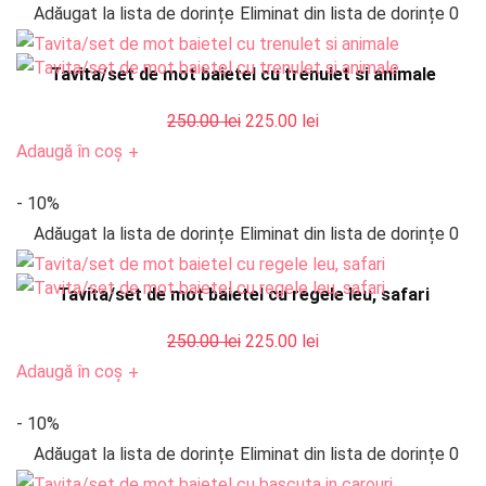
Adăugat la lista de dorințe
Eliminat din lista de dorințe
0
250.00 lei.
Tavita/set de mot baietel cu trenulet si animale
Prețul
Prețul
250.00
lei
225.00
lei
inițial
curent
Adaugă în coș
+
a
este:
- 10%
fost:
225.00 lei.
Adăugat la lista de dorințe
Eliminat din lista de dorințe
0
250.00 lei.
Tavita/set de mot baietel cu regele leu, safari
Prețul
Prețul
250.00
lei
225.00
lei
inițial
curent
Adaugă în coș
+
a
este:
- 10%
fost:
225.00 lei.
Adăugat la lista de dorințe
Eliminat din lista de dorințe
0
250.00 lei.