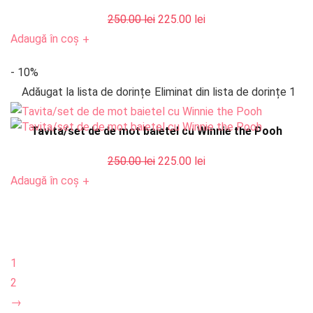
Prețul
Prețul
250.00
lei
225.00
lei
inițial
curent
Adaugă în coș
+
a
este:
- 10%
fost:
225.00 lei.
Adăugat la lista de dorințe
Eliminat din lista de dorințe
1
250.00 lei.
Tavita/set de de mot baietel cu Winnie the Pooh
Prețul
Prețul
250.00
lei
225.00
lei
inițial
curent
Adaugă în coș
+
a
este:
fost:
225.00 lei.
250.00 lei.
1
2
→