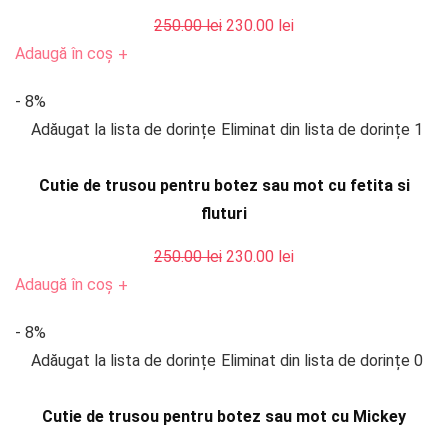
Prețul
Prețul
250.00
lei
230.00
lei
inițial
curent
Adaugă în coș
+
a
este:
- 8%
fost:
230.00 lei.
Adăugat la lista de dorințe
Eliminat din lista de dorințe
1
250.00 lei.
Cutie de trusou pentru botez sau mot cu fetita si
fluturi
Prețul
Prețul
250.00
lei
230.00
lei
inițial
curent
Adaugă în coș
+
a
este:
- 8%
fost:
230.00 lei.
Adăugat la lista de dorințe
Eliminat din lista de dorințe
0
250.00 lei.
Cutie de trusou pentru botez sau mot cu Mickey