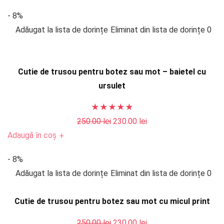
mai
- 8%
recente
Adăugat la lista de dorințe
Eliminat din lista de dorințe
0
Cutie de trusou pentru botez sau mot – baietel cu
ursulet
★
★
★
★
★
Prețul
Prețul
250.00
lei
230.00
lei
inițial
curent
Adaugă în coș
+
a
este:
- 8%
fost:
230.00 lei.
Adăugat la lista de dorințe
Eliminat din lista de dorințe
0
250.00 lei.
Cutie de trusou pentru botez sau mot cu micul print
Prețul
Prețul
250.00
lei
230.00
lei