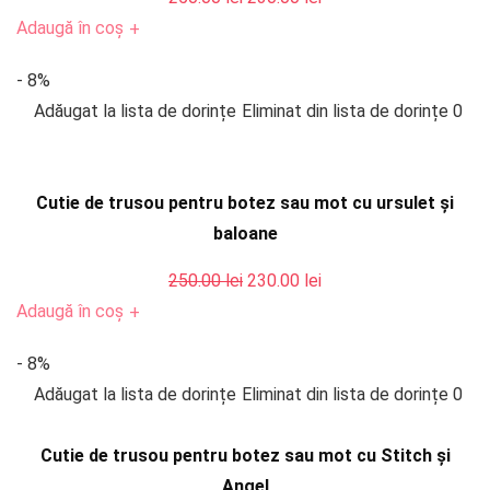
inițial
curent
Adaugă în coș
+
a
este:
- 8%
fost:
230.00 lei.
Adăugat la lista de dorințe
Eliminat din lista de dorințe
0
250.00 lei.
Cutie de trusou pentru botez sau mot cu ursulet și
baloane
Prețul
Prețul
250.00
lei
230.00
lei
inițial
curent
Adaugă în coș
+
a
este:
- 8%
fost:
230.00 lei.
Adăugat la lista de dorințe
Eliminat din lista de dorințe
0
250.00 lei.
Cutie de trusou pentru botez sau mot cu Stitch și
Angel