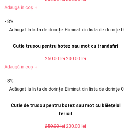
inițial
curent
Adaugă în coș
+
a
este:
- 8%
fost:
230.00 lei.
Adăugat la lista de dorințe
Eliminat din lista de dorințe
0
250.00 lei.
Cutie trusou pentru botez sau mot cu trandafiri
Prețul
Prețul
250.00
lei
230.00
lei
inițial
curent
Adaugă în coș
+
a
este:
- 8%
fost:
230.00 lei.
Adăugat la lista de dorințe
Eliminat din lista de dorințe
0
250.00 lei.
Cutie de trusou pentru botez sau mot cu băiețelul
fericit
Prețul
Prețul
250.00
lei
230.00
lei