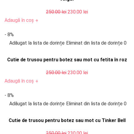
Prețul
Prețul
250.00
lei
230.00
lei
inițial
curent
Adaugă în coș
+
a
este:
- 8%
fost:
230.00 lei.
Adăugat la lista de dorințe
Eliminat din lista de dorințe
0
250.00 lei.
Cutie de trusou pentru botez sau mot cu fetita în roz
Prețul
Prețul
250.00
lei
230.00
lei
inițial
curent
Adaugă în coș
+
a
este:
- 8%
fost:
230.00 lei.
Adăugat la lista de dorințe
Eliminat din lista de dorințe
0
250.00 lei.
Cutie de trusou pentru botez sau mot cu Tinker Bell
Prețul
Prețul
250.00
lei
230.00
lei