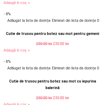
inițial
curent
Adaugă în coș
+
a
este:
- 8%
fost:
230.00 lei.
Adăugat la lista de dorințe
Eliminat din lista de dorințe
0
250.00 lei.
Cutie de trusou pentru botez sau mot pentru gemeni
Prețul
Prețul
250.00
lei
230.00
lei
inițial
curent
Adaugă în coș
+
a
este:
- 8%
fost:
230.00 lei.
Adăugat la lista de dorințe
Eliminat din lista de dorințe
0
250.00 lei.
Cutie de trusou pentru botez sau mot cu iepurina
balerină
Prețul
Prețul
250.00
lei
230.00
lei
inițial
curent
Adaugă în coș
+