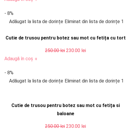
a
este:
- 8%
fost:
230.00 lei.
Adăugat la lista de dorințe
Eliminat din lista de dorințe
1
250.00 lei.
Cutie de trusou pentru botez sau mot cu fetița cu tort
Prețul
Prețul
250.00
lei
230.00
lei
inițial
curent
Adaugă în coș
+
a
este:
- 8%
fost:
230.00 lei.
Adăugat la lista de dorințe
Eliminat din lista de dorințe
1
250.00 lei.
Cutie de trusou pentru botez sau mot cu fetița si
baloane
Prețul
Prețul
250.00
lei
230.00
lei