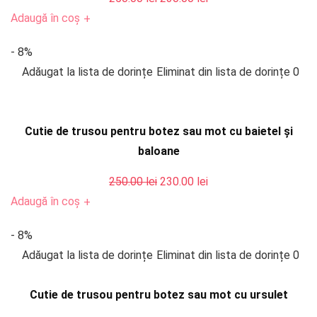
inițial
curent
Adaugă în coș
+
a
este:
- 8%
fost:
230.00 lei.
Adăugat la lista de dorințe
Eliminat din lista de dorințe
0
250.00 lei.
Cutie de trusou pentru botez sau mot cu baietel și
baloane
Prețul
Prețul
250.00
lei
230.00
lei
inițial
curent
Adaugă în coș
+
a
este:
- 8%
fost:
230.00 lei.
Adăugat la lista de dorințe
Eliminat din lista de dorințe
0
250.00 lei.
Cutie de trusou pentru botez sau mot cu ursulet