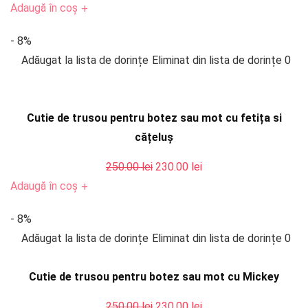
inițial
curent
Adaugă în coș
+
a
este:
- 8%
fost:
230.00 lei.
Adăugat la lista de dorințe
Eliminat din lista de dorințe
0
250.00 lei.
Cutie de trusou pentru botez sau mot cu fetița si
cățeluș
Prețul
Prețul
250.00
lei
230.00
lei
inițial
curent
Adaugă în coș
+
a
este:
- 8%
fost:
230.00 lei.
Adăugat la lista de dorințe
Eliminat din lista de dorințe
0
250.00 lei.
Cutie de trusou pentru botez sau mot cu Mickey
Prețul
Prețul
250.00
lei
230.00
lei