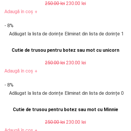
Prețul
Prețul
250.00
lei
230.00
lei
inițial
curent
Adaugă în coș
+
a
este:
- 8%
fost:
230.00 lei.
Adăugat la lista de dorințe
Eliminat din lista de dorințe
1
250.00 lei.
Cutie de trusou pentru botez sau mot cu unicorn
Prețul
Prețul
250.00
lei
230.00
lei
inițial
curent
Adaugă în coș
+
a
este:
- 8%
fost:
230.00 lei.
Adăugat la lista de dorințe
Eliminat din lista de dorințe
0
250.00 lei.
Cutie de trusou pentru botez sau mot cu Minnie
Prețul
Prețul
250.00
lei
230.00
lei
inițial
curent
Adaugă în coș
+