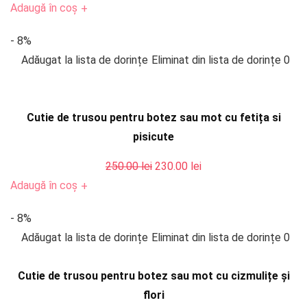
inițial
curent
Adaugă în coș
+
a
este:
- 8%
fost:
230.00 lei.
Adăugat la lista de dorințe
Eliminat din lista de dorințe
0
250.00 lei.
Cutie de trusou pentru botez sau mot cu fetița si
pisicute
Prețul
Prețul
250.00
lei
230.00
lei
inițial
curent
Adaugă în coș
+
a
este:
- 8%
fost:
230.00 lei.
Adăugat la lista de dorințe
Eliminat din lista de dorințe
0
250.00 lei.
Cutie de trusou pentru botez sau mot cu cizmulițe și
flori