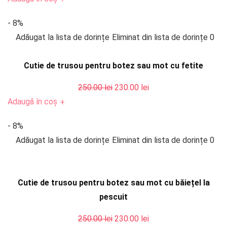
a
este:
- 8%
fost:
230.00 lei.
Adăugat la lista de dorințe
Eliminat din lista de dorințe
0
250.00 lei.
Cutie de trusou pentru botez sau mot cu fetite
Prețul
Prețul
250.00
lei
230.00
lei
inițial
curent
Adaugă în coș
+
a
este:
- 8%
fost:
230.00 lei.
Adăugat la lista de dorințe
Eliminat din lista de dorințe
0
250.00 lei.
Cutie de trusou pentru botez sau mot cu băiețel la
pescuit
Prețul
Prețul
250.00
lei
230.00
lei