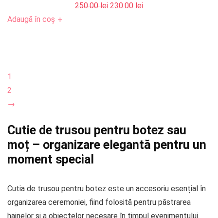
Prețul
Prețul
250.00
lei
230.00
lei
inițial
curent
Adaugă în coș
+
a
este:
fost:
230.00 lei.
250.00 lei.
1
2
→
Cutie de trusou pentru botez sau
moț – organizare elegantă pentru un
moment special
Cutia de trusou pentru botez este un accesoriu esențial în
organizarea ceremoniei, fiind folosită pentru păstrarea
hainelor și a obiectelor necesare în timpul evenimentului.