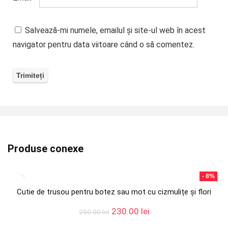
Salvează-mi numele, emailul și site-ul web în acest
navigator pentru data viitoare când o să comentez.
Produse conexe
- 8%
Cutie de trusou pentru botez sau mot cu cizmulițe și flori
Prețul
Prețul
230.00
lei
250.00
lei
inițial
curent