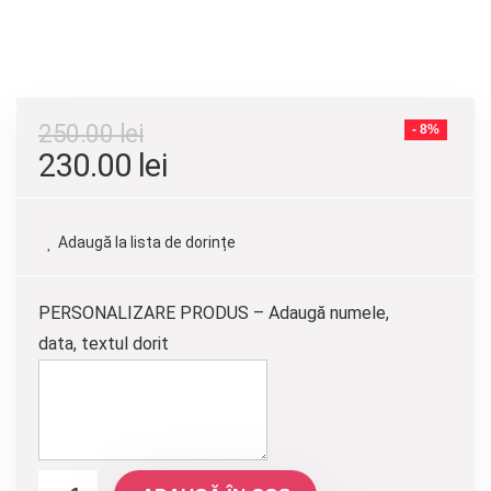
250.00
lei
- 8%
Prețul
Prețul
230.00
lei
inițial
curent
a
este:
Adaugă la lista de dorințe
fost:
230.00 lei.
250.00 lei.
PERSONALIZARE PRODUS – Adaugă numele,
data, textul dorit