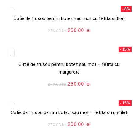
a
este:
fost:
230.00 lei.
- 8%
250.00 lei.
Cutie de trusou pentru botez sau mot cu fetita si flori
Prețul
Prețul
230.00
lei
250.00
lei
inițial
curent
a
este:
fost:
230.00 lei.
- 15%
250.00 lei.
Cutie de trusou pentru botez sau mot – fetita cu
margarete
Prețul
Prețul
230.00
lei
270.00
lei
inițial
curent
a
este:
fost:
230.00 lei.
- 15%
270.00 lei.
Cutie de trusou pentru botez sau mot – fetita cu ursulet
Prețul
Prețul
230.00
lei
270.00
lei
inițial
curent
a
este: