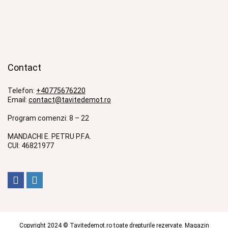
Contact
Telefon:
+40775676220
Email:
contact@tavitedemot.ro
Program comenzi: 8 – 22
MANDACHI E. PETRU P.F.A.
CUI: 46821977
Copyright 2024 © Tavitedemot.ro toate drepturile rezervate. Magazin