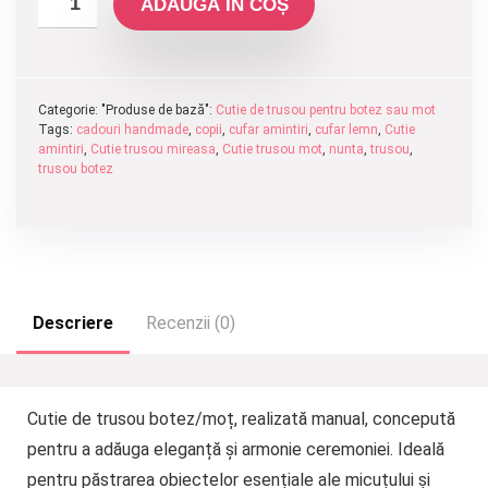
ADAUGĂ ÎN COȘ
Categorie: "Produse de bază":
Cutie de trusou pentru botez sau mot
Tags:
cadouri handmade
,
copii
,
cufar amintiri
,
cufar lemn
,
Cutie
amintiri
,
Cutie trusou mireasa
,
Cutie trusou mot
,
nunta
,
trusou
,
trusou botez
Descriere
Recenzii (0)
Cutie de trusou botez/moț, realizată manual, concepută
pentru a adăuga eleganță și armonie ceremoniei. Ideală
pentru păstrarea obiectelor esențiale ale micuțului și