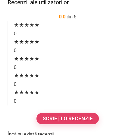
Recenzii ale utilizatorilor
0.0
din 5
★
★
★
★
★
0
★
★
★
★
★
0
★
★
★
★
★
0
★
★
★
★
★
0
★
★
★
★
★
0
SCRIEȚI O RECENZIE
Încă nu există recenzii.