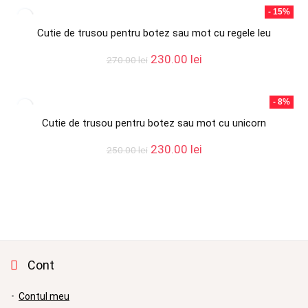
fost:
230.00 lei.
- 15%
270.00 lei.
Cutie de trusou pentru botez sau mot cu regele leu
Prețul
Prețul
230.00
lei
270.00
lei
inițial
curent
a
este:
fost:
230.00 lei.
- 8%
270.00 lei.
Cutie de trusou pentru botez sau mot cu unicorn
Prețul
Prețul
230.00
lei
250.00
lei
inițial
curent
a
este:
fost:
230.00 lei.
250.00 lei.
Cont
Contul meu