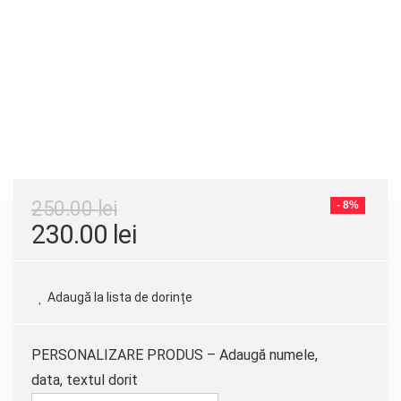
250.00
lei
- 8%
Prețul
Prețul
230.00
lei
inițial
curent
a
este:
Adaugă la lista de dorințe
fost:
230.00 lei.
250.00 lei.
PERSONALIZARE PRODUS – Adaugă numele,
data, textul dorit