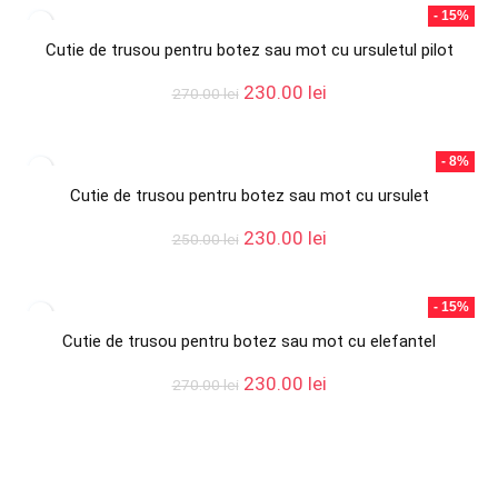
fost:
230.00 lei.
- 15%
250.00 lei.
Cutie de trusou pentru botez sau mot cu ursuletul pilot
Prețul
Prețul
230.00
lei
270.00
lei
inițial
curent
a
este:
fost:
230.00 lei.
- 8%
270.00 lei.
Cutie de trusou pentru botez sau mot cu ursulet
Prețul
Prețul
230.00
lei
250.00
lei
inițial
curent
a
este:
fost:
230.00 lei.
- 15%
250.00 lei.
Cutie de trusou pentru botez sau mot cu elefantel
Prețul
Prețul
230.00
lei
270.00
lei
inițial
curent
a
este:
fost:
230.00 lei.
270.00 lei.