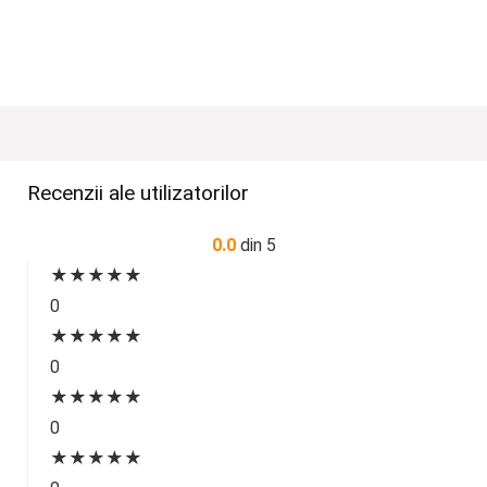
Recenzii ale utilizatorilor
0.0
din 5
★
★
★
★
★
0
★
★
★
★
★
0
★
★
★
★
★
0
★
★
★
★
★