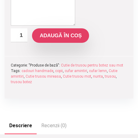
ADAUGĂ ÎN COȘ
Categorie: "Produse de bază":
Cutie de trusou pentru botez sau mot
Tags:
cadouri handmade
,
copii
,
cufar amintiri
,
cufar lemn
,
Cutie
amintiri
,
Cutie trusou mireasa
,
Cutie trusou mot
,
nunta
,
trusou
,
trusou botez
Descriere
Recenzii (0)