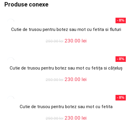
Produse conexe
- 8%
Cutie de trusou pentru botez sau mot cu fetita si fluturi
Prețul
Prețul
230.00
lei
250.00
lei
inițial
curent
a
este:
fost:
230.00 lei.
- 8%
250.00 lei.
Cutie de trusou pentru botez sau mot cu fetița si cățeluș
Prețul
Prețul
230.00
lei
250.00
lei
inițial
curent
a
este:
fost:
230.00 lei.
- 8%
250.00 lei.
Cutie de trusou pentru botez sau mot cu fetita
Prețul
Prețul
230.00
lei
250.00
lei
inițial
curent
a
este: