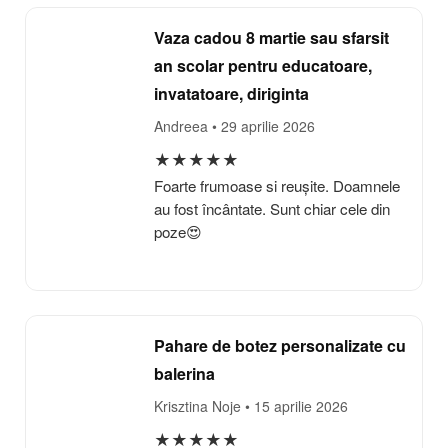
Vaza cadou 8 martie sau sfarsit
an scolar pentru educatoare,
invatatoare, diriginta
Andreea
• 29 aprilie 2026
★
★
★
★
★
Foarte frumoase si reușite. Doamnele
au fost încântate. Sunt chiar cele din
poze😍
Pahare de botez personalizate cu
balerina
Krisztina Noje
• 15 aprilie 2026
★
★
★
★
★