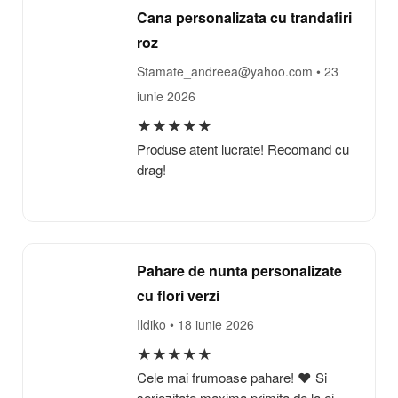
Cana personalizata cu trandafiri
roz
Stamate_andreea@yahoo.com
• 23
iunie 2026
★
★
★
★
★
Produse atent lucrate! Recomand cu
drag!
Pahare de nunta personalizate
cu flori verzi
Ildiko
• 18 iunie 2026
★
★
★
★
★
Cele mai frumoase pahare! ❤️ Si
seriozitate maxima primita de la ei.