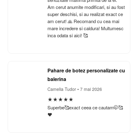
Am cerut anumite modificari, si au fost
super deschisi, si au realizat exact ce
am cerut! 🙏 Recomand cu cea mai
mare incredere si caldura! Multumesc
inca odata si aici! 🥰
Pahare de botez personalizate cu
balerina
Camelia Tudor
• 7 mai 2026
★
★
★
★
★
Superbe🥰exact ceea ce cautam🤭🥰
❤️