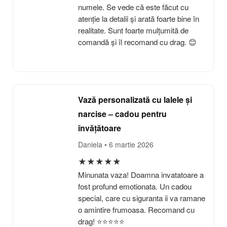
numele. Se vede că este făcut cu
atenție la detalii și arată foarte bine în
realitate. Sunt foarte mulțumită de
comandă și îl recomand cu drag. 😊
Vază personalizată cu lalele și
narcise – cadou pentru
învățătoare
Daniela
• 6 martie 2026
★
★
★
★
★
Minunata vaza! Doamna invatatoare a
fost profund emotionata. Un cadou
special, care cu siguranta ii va ramane
o amintire frumoasa. Recomand cu
drag! ⭐⭐⭐⭐⭐