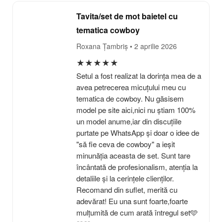
Tavita/set de mot baietel cu
tematica cowboy
Roxana Țambriș
• 2 aprilie 2026
★
★
★
★
★
Setul a fost realizat la dorința mea de a
avea petrecerea micuțului meu cu
tematica de cowboy. Nu găsisem
model pe site aici,nici nu știam 100%
un model anume,iar din discuțiile
purtate pe WhatsApp și doar o idee de
"să fie ceva de cowboy" a ieșit
minunăția aceasta de set. Sunt tare
încântată de profesionalism, atenția la
detaliile și la cerințele clienților.
Recomand din suflet, merită cu
adevărat! Eu una sunt foarte,foarte
mulțumită de cum arată întregul set🩵