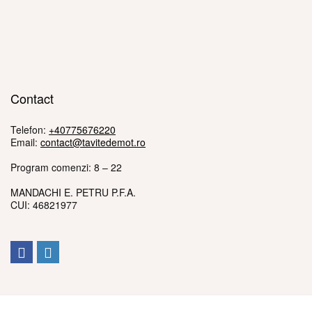
Contact
Telefon:
+40775676220
Email:
contact@tavitedemot.ro
Program comenzi: 8 – 22
MANDACHI E. PETRU P.F.A.
CUI: 46821977