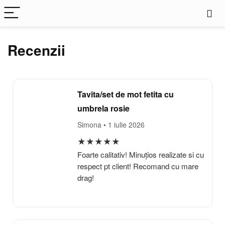
Recenzii
Tavita/set de mot fetita cu
umbrela rosie
Simona
• 1 iulie 2026
★
★
★
★
★
Foarte calitativ! Minuțios realizate si cu
respect pt client! Recomand cu mare
drag!