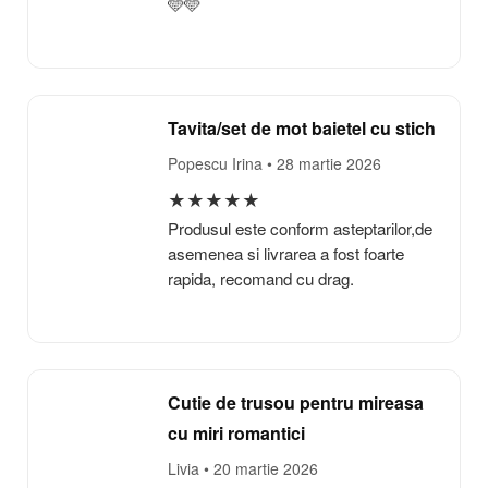
🩵🩵
Tavita/set de mot baietel cu stich
Popescu Irina
• 28 martie 2026
★
★
★
★
★
Produsul este conform asteptarilor,de
asemenea si livrarea a fost foarte
rapida, recomand cu drag.
Cutie de trusou pentru mireasa
cu miri romantici
Livia
• 20 martie 2026