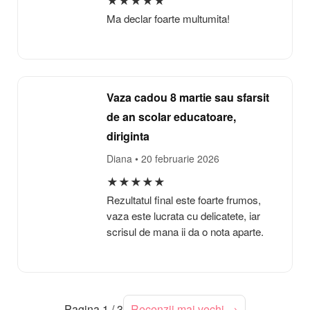
★
★
★
★
★
Ma declar foarte multumita!
Vaza cadou 8 martie sau sfarsit
de an scolar educatoare,
diriginta
Diana
• 20 februarie 2026
★
★
★
★
★
Rezultatul final este foarte frumos,
vaza este lucrata cu delicatete, iar
scrisul de mana ii da o nota aparte.
Pagina 1 / 3
Recenzii mai vechi →