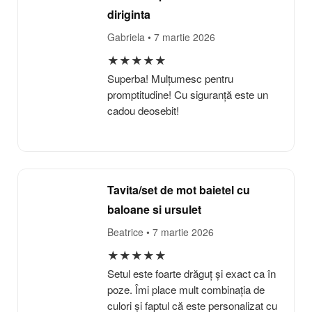
diriginta
Gabriela
• 7 martie 2026
★
★
★
★
★
Superba! Mulțumesc pentru
promptitudine! Cu siguranță este un
cadou deosebit!
Tavita/set de mot baietel cu
baloane si ursulet
Beatrice
• 7 martie 2026
★
★
★
★
★
Setul este foarte drăguț și exact ca în
poze. Îmi place mult combinația de
culori și faptul că este personalizat cu