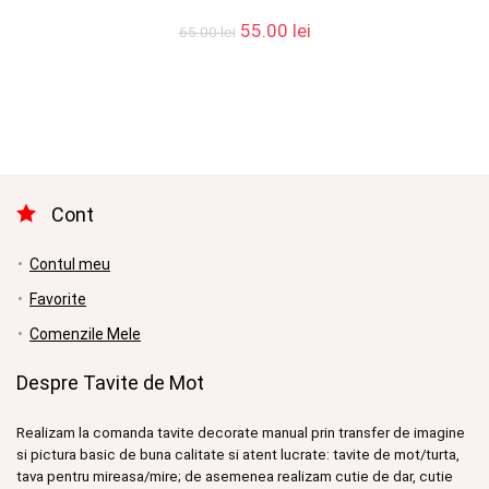
Prețul
Prețul
55.00
lei
65.00
lei
inițial
curent
a
este:
fost:
55.00 lei.
65.00 lei.
Cont
Contul meu
Favorite
Comenzile Mele
Despre Tavite de Mot
Realizam la comanda tavite decorate manual prin transfer de imagine
si pictura basic de buna calitate si atent lucrate: tavite de mot/turta,
tava pentru mireasa/mire; de asemenea realizam cutie de dar, cutie