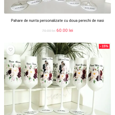
Pahare de nunta personalizate cu doua perechi de nasi
Prețul
Prețul
60.00
lei
70.00
lei
inițial
curent
a
este:
fost:
60.00 lei.
- 15%
70.00 lei.