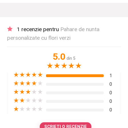
1 recenzie pentru
Pahare de nunta
personalizate cu flori verzi
5.0
din 5
★
★
★
★
★
★
★
★
★
★
1
★
★
★
★
★
0
★
★
★
★
★
0
★
★
★
★
★
0
★
★
★
★
★
0
SCRIEȚI O RECENZIE