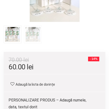
70.00
lei
- 14%
Prețul
Prețul
60.00
lei
inițial
curent
a
este:
Adaugă la lista de dorințe
fost:
60.00 lei.
70.00 lei.
PERSONALIZARE PRODUS – Adaugă numele,
data, textul dorit