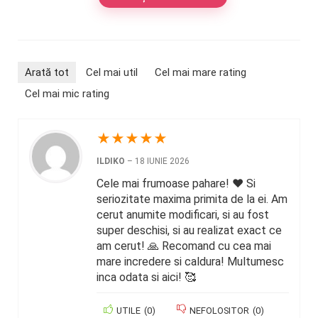
Arată tot
Cel mai util
Cel mai mare rating
Cel mai mic rating
★
★
★
★
★
ILDIKO
–
18 IUNIE 2026
Cele mai frumoase pahare! ❤️ Si
seriozitate maxima primita de la ei. Am
cerut anumite modificari, si au fost
super deschisi, si au realizat exact ce
am cerut! 🙏 Recomand cu cea mai
mare incredere si caldura! Multumesc
inca odata si aici! 🥰
UTILE
(
0
)
NEFOLOSITOR
(
0
)