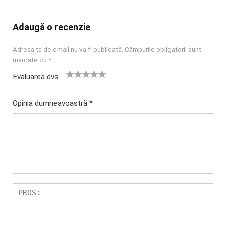
Adaugă o recenzie
Adresa ta de email nu va fi publicată.
Câmpurile obligatorii sunt
marcate cu
*
Evaluarea dvs
U
2
3 din 5
4 din 5
5 din 5
na
din
stele
stele
stele
Opinia dumneavoastră
*
di
5
n
stel
5
e
st
el
e