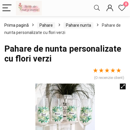
0
Prima pagină
Pahare
Pahare nunta
Pahare de
nunta personalizate cu flori verzi
Pahare de nunta personalizate
cu flori verzi
★
★
★
★
★
(O recenzie client)