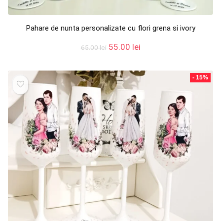
Pahare de nunta personalizate cu flori grena si ivory
Prețul
Prețul
55.00
lei
65.00
lei
inițial
curent
a
este:
fost:
55.00 lei.
- 15%
65.00 lei.