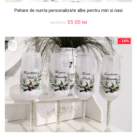
Pahare de nunta personalizate albe pentru miri si nasi
Prețul
Prețul
55.00
lei
65.00
lei
inițial
curent
a
este:
fost:
55.00 lei.
- 14%
65.00 lei.