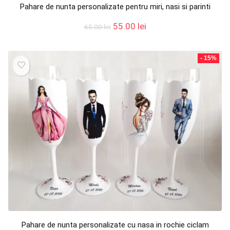
Pahare de nunta personalizate pentru miri, nasi si parinti
Prețul
Prețul
55.00
lei
65.00
lei
inițial
curent
a
este:
fost:
55.00 lei.
- 15%
65.00 lei.
Pahare de nunta personalizate cu nasa in rochie ciclam