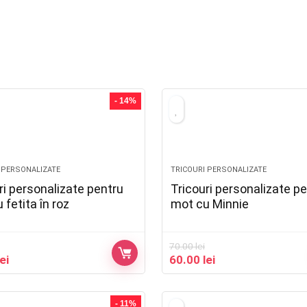
- 14%
 PERSONALIZATE
TRICOURI PERSONALIZATE
ri personalizate pentru
Tricouri personalizate p
 fetita în roz
mot cu Minnie
70.00
lei
lei
60.00
lei
- 11%