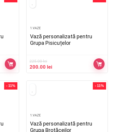
1.VAZE
ru
Vază personalizată pentru
Grupa Pisicuțelor
225.00
lei
200.00
lei
- 11%
- 11%
1.VAZE
ru
Vază personalizată pentru
Grupa Brotăceilor