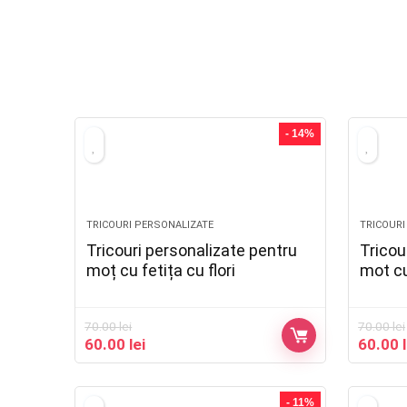
- 14%
TRICOURI PERSONALIZATE
TRICOURI
Tricouri personalizate pentru
Tricou
moț cu fetița cu flori
mot cu
70.00
lei
70.00
lei
60.00
lei
60.00
- 11%