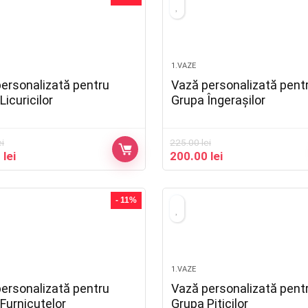
1.VAZE
ersonalizată pentru
Vază personalizată pent
Licuricilor
Grupa Îngerașilor
ei
225.00
lei
0
lei
200.00
lei
- 11%
1.VAZE
ersonalizată pentru
Vază personalizată pent
Furnicuțelor
Grupa Piticilor