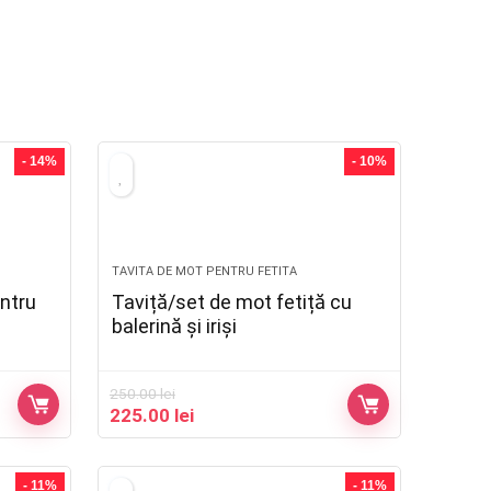
- 14%
- 10%
TAVITA DE MOT PENTRU FETITA
entru
Taviță/set de mot fetiță cu
balerină și iriși
250.00
lei
225.00
lei
- 11%
- 11%