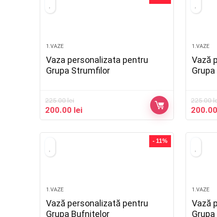
1.VAZE
1.VAZE
Vaza personalizata pentru
Vază p
Grupa Strumfilor
Grupa 
225.00
lei
225.00
l
200.00
lei
200.0
- 11%
1.VAZE
1.VAZE
Vază personalizată pentru
Vază p
Grupa Bufnițelor
Grupa 