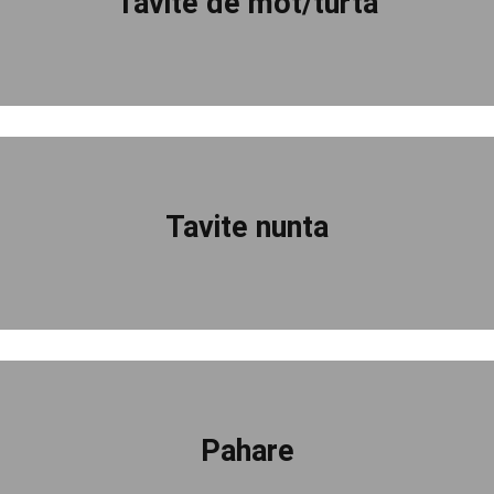
Tavite de mot/turta
Tavite nunta
Pahare