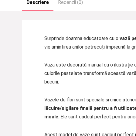
Descriere
Recenzii (0)
Surprinde doamna educatoare cu o
vază p
vie amintirea anilor petrecuți împreună la gr
Vaza este decorată manual cu o ilustrație d
culorile pastelate transformă această vază
bucurii.
Vazele de flori sunt speciale si unice atun
lăcuire/sigilare finală pentru a fi utiliz
moale
. Ele sunt cadoul perfect pentru oric
Acest model de vaze sunt cadoul perfect pen