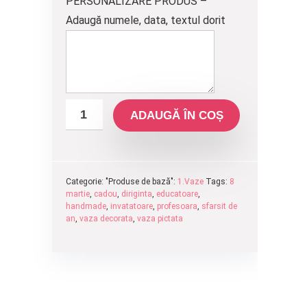
PERSONALIZARE PRODUS –
Adaugă numele, data, textul dorit
ADAUGĂ ÎN COȘ
Categorie: "Produse de bază":
1.Vaze
Tags:
8
martie
,
cadou
,
diriginta
,
educatoare
,
handmade
,
invatatoare
,
profesoara
,
sfarsit de
an
,
vaza decorata
,
vaza pictata