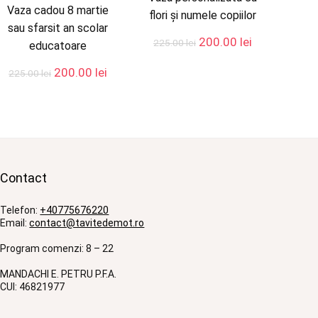
Vaza cadou 8 martie
flori și numele copiilor
sau sfarsit an scolar
Prețul
Prețul
200.00
lei
225.00
lei
educatoare
inițial
curent
a
este:
Prețul
Prețul
200.00
lei
225.00
lei
fost:
200.00 lei.
inițial
curent
225.00 lei.
a
este:
lei.
fost:
200.00 lei.
225.00 lei.
Contact
Telefon:
+40775676220
Email:
contact@tavitedemot.ro
Program comenzi: 8 – 22
MANDACHI E. PETRU P.F.A.
CUI: 46821977