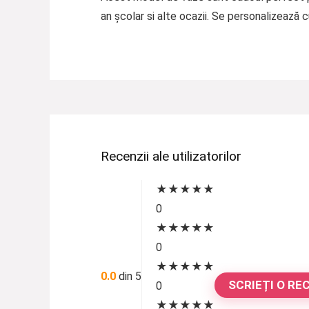
an școlar si alte ocazii. Se personalizează 
Recenzii ale utilizatorilor
★
★
★
★
★
0
★
★
★
★
★
0
★
★
★
★
★
0.0
din 5
SCRIEȚI O RE
0
★
★
★
★
★