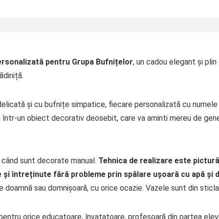
ersonalizată pentru Grupa Bufnițelor
, un cadou elegant și pli
ădiniță.
elicată și cu bufnițe simpatice, fiecare personalizată cu numele u
 într-un obiect decorativ deosebit, care va aminti mereu de gene
ci când sunt decorate manual.
Tehnica de realizare este pictur
ate și întreținute fără probleme prin spălare ușoară cu apă și
e doamnă sau domnișoară, cu orice ocazie. Vazele sunt din sticla
tru orice educatoare, învațatoare, profesoară din partea elevilor