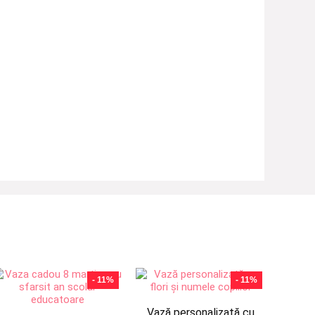
- 11%
- 11%
Vază personalizată cu