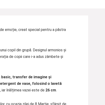
n de emoție, creat special pentru a păstra
nui copil din grupă. Designul armonios și
rația de copii care i-a adus zâmbete și
ă
basic, transfer de imagine și
 detergent de vase, folosind o lavetă
, iar înălțimea vazei este de
26 cm
.
, cu ocazia zilei de 8 Martie, sfârșit de