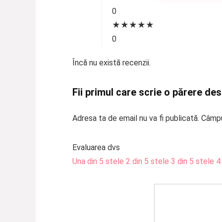
0
★
★
★
★
★
0
Încă nu există recenzii.
Fii primul care scrie o părere d
Adresa ta de email nu va fi publicată.
Câmpu
Evaluarea dvs
Una din 5 stele
2 din 5 stele
3 din 5 stele
4