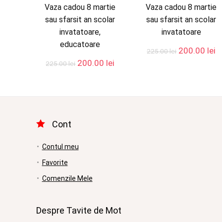
Vaza cadou 8 martie
Vaza cadou 8 martie
sau sfarsit an scolar
sau sfarsit an scolar
invatatoare,
invatatoare
educatoare
Prețul
P
200.00
lei
225.00
lei
inițial
c
Prețul
Prețul
200.00
lei
225.00
lei
a
e
inițial
curent
fost:
2
a
este:
225.00 lei.
fost:
200.00 lei.
225.00 lei.
Cont
Contul meu
Favorite
Comenzile Mele
Despre Tavite de Mot