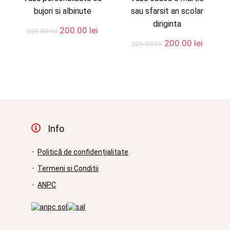
bujori si albinute
sau sfarsit an scolar
diriginta
Prețul
Prețul
200.00
lei
225.00
lei
inițial
curent
Prețul
Prețul
200.00
lei
225.00
lei
a
este:
rețul
inițial
curent
fost:
200.00 lei.
urent
a
este:
225.00 lei.
ste:
fost:
200.00 
00.00 lei.
225.00 lei.
Info
Politică de confidențialitate
Termeni si Conditii
ANPC