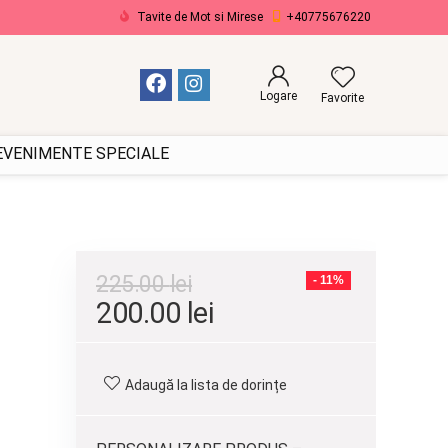
Tavite de Mot si Mirese
+40775676220
Logare
Favorite
 EVENIMENTE SPECIALE
225.00
lei
- 11%
Prețul
Prețul
200.00
lei
inițial
curent
a
este:
Adaugă la lista de dorințe
fost:
200.00 lei.
225.00 lei.