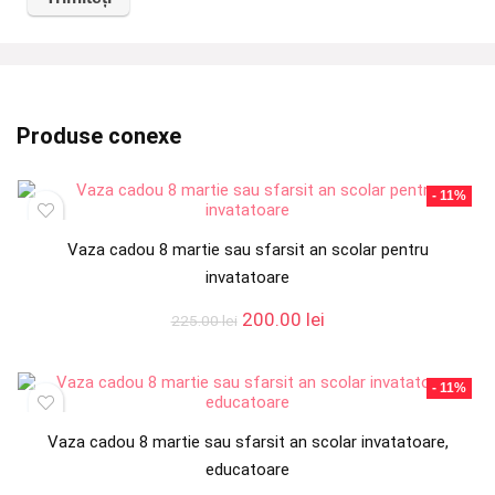
Produse conexe
- 11%
Vaza cadou 8 martie sau sfarsit an scolar pentru
invatatoare
Prețul
Prețul
200.00
lei
225.00
lei
inițial
curent
a
este:
fost:
200.00 lei.
- 11%
225.00 lei.
Vaza cadou 8 martie sau sfarsit an scolar invatatoare,
educatoare