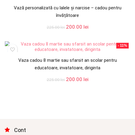
Vază personalizată cu lalele și narcise – cadou pentru
învățătoare
Prețul
Prețul
200.00
lei
225.00
lei
inițial
curent
a
este:
fost:
200.00 lei.
- 11%
225.00 lei.
Vaza cadou 8 martie sau sfarsit an scolar pentru
educatoare, invatatoare, diriginta
Prețul
Prețul
200.00
lei
225.00
lei
inițial
curent
a
este:
fost:
200.00 lei.
225.00 lei.
Cont