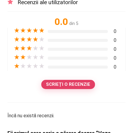
Recenzii ale utilizatorilor
0.0
din 5
★
★
★
★
★
0
★
★
★
★
★
0
★
★
★
★
★
0
★
★
★
★
★
0
★
★
★
★
★
0
SCRIEȚI O RECENZIE
Încă nu există recenzii.