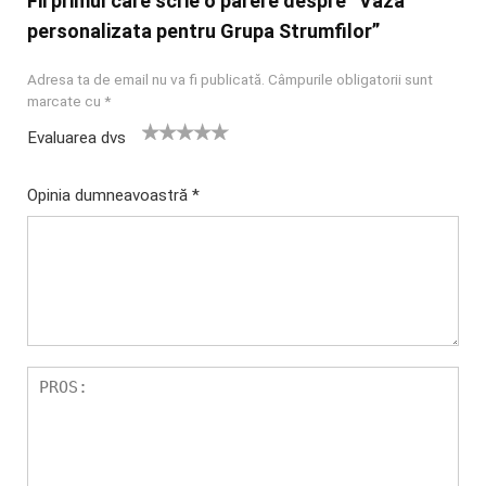
Fii primul care scrie o părere despre “Vaza
personalizata pentru Grupa Strumfilor”
Adresa ta de email nu va fi publicată.
Câmpurile obligatorii sunt
marcate cu
*
Evaluarea dvs
U
2
3 din 5
4 din 5
5 din 5
na
din
stele
stele
stele
Opinia dumneavoastră
*
di
5
n
stel
5
e
st
el
e