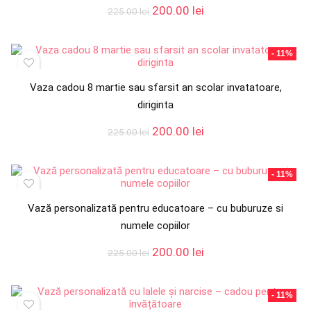
Prețul
Prețul
200.00
lei
225.00
lei
inițial
curent
a
este:
fost:
200.00 lei.
- 11%
225.00 lei.
Vaza cadou 8 martie sau sfarsit an scolar invatatoare,
diriginta
Prețul
Prețul
200.00
lei
225.00
lei
inițial
curent
a
este:
fost:
200.00 lei.
- 11%
225.00 lei.
Vază personalizată pentru educatoare – cu buburuze si
numele copiilor
Prețul
Prețul
200.00
lei
225.00
lei
inițial
curent
a
este:
fost:
200.00 lei.
- 11%
225.00 lei.