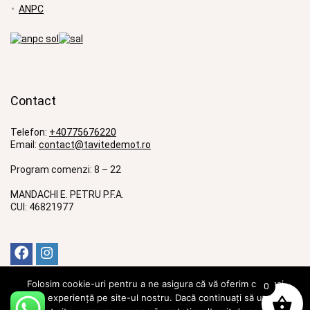
ANPC
Contact
Telefon:
+40775676220
Email:
contact@tavitedemot.ro
Program comenzi: 8 – 22
MANDACHI E. PETRU P.F.A.
CUI: 46821977
Folosim cookie-uri pentru a ne asigura că vă oferim cea mai
0
bună experiență pe site-ul nostru. Dacă continuați să utilizați