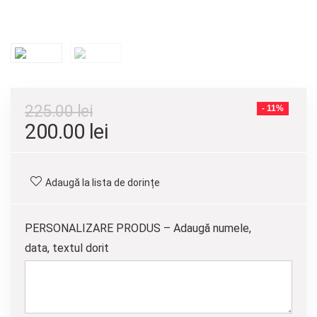
225.00
lei
- 11%
Prețul
Prețul
200.00
lei
inițial
curent
a
este:
Adaugă la lista de dorințe
fost:
200.00 lei.
225.00 lei.
PERSONALIZARE PRODUS – Adaugă numele,
data, textul dorit