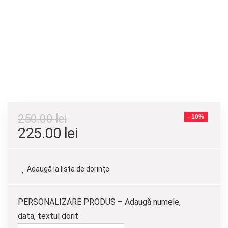
250.00
lei
- 10%
Prețul
Prețul
225.00
lei
inițial
curent
a
este:
Adaugă la lista de dorințe
fost:
225.00 lei.
250.00 lei.
PERSONALIZARE PRODUS – Adaugă numele,
data, textul dorit