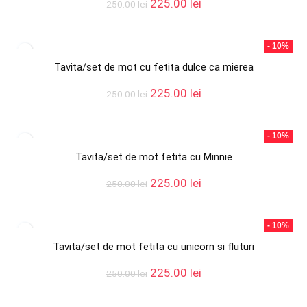
Prețul
Prețul
225.00
lei
250.00
lei
inițial
curent
a
este:
fost:
225.00 lei.
- 10%
250.00 lei.
Tavita/set de mot cu fetita dulce ca mierea
Prețul
Prețul
225.00
lei
250.00
lei
inițial
curent
a
este:
fost:
225.00 lei.
- 10%
250.00 lei.
Tavita/set de mot fetita cu Minnie
Prețul
Prețul
225.00
lei
250.00
lei
inițial
curent
a
este:
fost:
225.00 lei.
- 10%
250.00 lei.
Tavita/set de mot fetita cu unicorn si fluturi
Prețul
Prețul
225.00
lei
250.00
lei
inițial
curent
a
este: