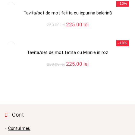
fost:
225.00 lei.
- 10%
250.00 lei.
Tavita/set de mot fetita cu iepurina balerină
Prețul
Prețul
225.00
lei
250.00
lei
inițial
curent
a
este:
fost:
225.00 lei.
- 10%
250.00 lei.
Tavita/set de mot fetita cu Minnie in roz
Prețul
Prețul
225.00
lei
250.00
lei
inițial
curent
a
este:
fost:
225.00 lei.
250.00 lei.
Cont
Contul meu