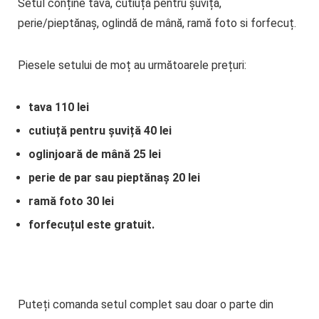
Setul conține tava, cutiuță pentru șuviță,
perie/pieptănaș, oglindă de mână, ramă foto si forfecuț.
Piesele setului de moț au următoarele prețuri:
tava 110 lei
cutiuță pentru șuviță 40 lei
oglinjoară de mână 25 lei
perie de par sau pieptănaș 20 lei
ramă foto 30 lei
forfecuțul este gratuit.
Puteți comanda setul complet sau doar o parte din