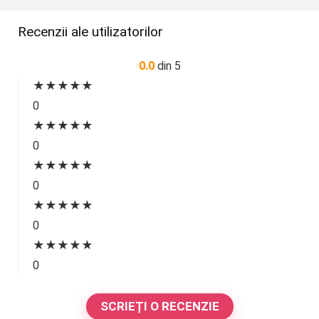
Recenzii ale utilizatorilor
0.0
din 5
★
★
★
★
★
0
★
★
★
★
★
0
★
★
★
★
★
0
★
★
★
★
★
0
★
★
★
★
★
0
SCRIEȚI O RECENZIE