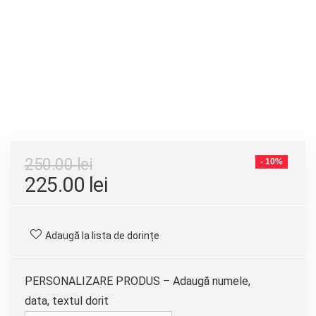
250.00
lei
- 10%
Prețul
Prețul
225.00
lei
inițial
curent
a
este:
Adaugă la lista de dorințe
fost:
225.00 lei.
250.00 lei.
PERSONALIZARE PRODUS – Adaugă numele,
data, textul dorit