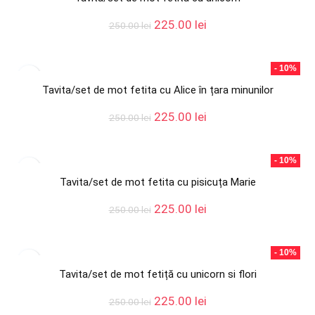
Prețul
Prețul
225.00
lei
250.00
lei
inițial
curent
a
este:
fost:
225.00 lei.
- 10%
250.00 lei.
Tavita/set de mot fetita cu Alice în țara minunilor
Prețul
Prețul
225.00
lei
250.00
lei
inițial
curent
a
este:
fost:
225.00 lei.
- 10%
250.00 lei.
Tavita/set de mot fetita cu pisicuța Marie
Prețul
Prețul
225.00
lei
250.00
lei
inițial
curent
a
este:
fost:
225.00 lei.
- 10%
250.00 lei.
Tavita/set de mot fetiță cu unicorn si flori
Prețul
Prețul
225.00
lei
250.00
lei
inițial
curent