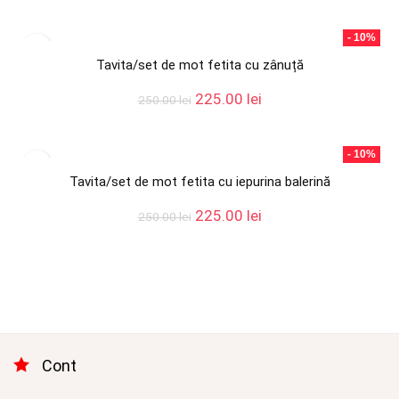
a
este:
fost:
225.00 lei.
- 10%
250.00 lei.
Tavita/set de mot fetita cu zânuță
Prețul
Prețul
225.00
lei
250.00
lei
inițial
curent
a
este:
fost:
225.00 lei.
- 10%
250.00 lei.
Tavita/set de mot fetita cu iepurina balerină
Prețul
Prețul
225.00
lei
250.00
lei
inițial
curent
a
este:
fost:
225.00 lei.
250.00 lei.
Cont