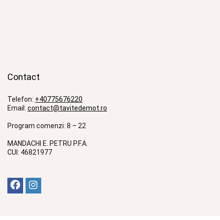
Contact
Telefon:
+40775676220
Email:
contact@tavitedemot.ro
Program comenzi: 8 – 22
MANDACHI E. PETRU P.F.A.
CUI: 46821977