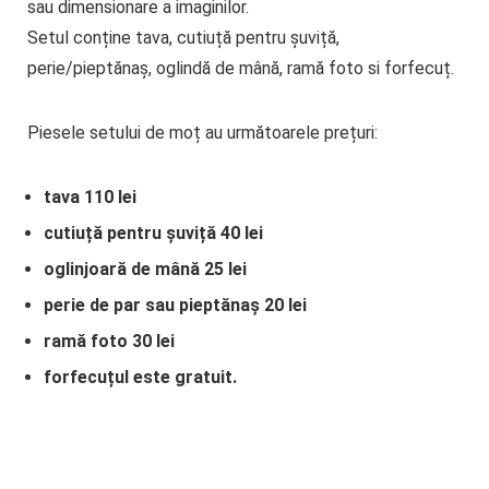
sau dimensionare a imaginilor.
Setul conține tava, cutiuță pentru șuviță,
perie/pieptănaș, oglindă de mână, ramă foto si forfecuț.
Piesele setului de moț au următoarele prețuri:
tava 110 lei
cutiuță pentru șuviță 40 lei
oglinjoară de mână 25 lei
perie de par sau pieptănaș 20 lei
ramă foto 30 lei
forfecuțul este gratuit.