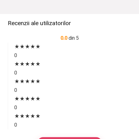
Recenzii ale utilizatorilor
0.0
din 5
★
★
★
★
★
0
★
★
★
★
★
0
★
★
★
★
★
0
★
★
★
★
★
0
★
★
★
★
★
0