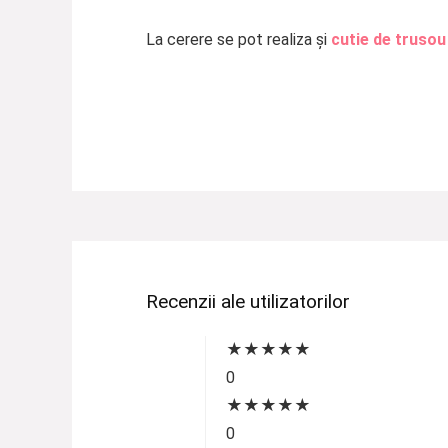
La cerere se pot realiza și
cutie de trusou
Recenzii ale utilizatorilor
★
★
★
★
★
0
★
★
★
★
★
0