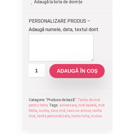
Adaugă la lista de dorințe
fost:
225.00 lei.
250.00 lei.
PERSONALIZARE PRODUS –
Adaugă numele, data, textul dorit
ADAUGĂ ÎN COȘ
Categorie: "Produse de bază":
Tavita de mot
pentru fetita
Tags:
aniversare
,
mot baietel
,
mot
fetita
,
suvita
,
tava mot
,
tava un anisor
,
tavita
mot
,
tavita personalizata
,
tavita turta
,
trusou