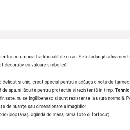
pentru ceremonia tradițională de un an. Setul adaugă rafinament ș
t decorativ cu valoare simbolică.
delicat si unic, creat special pentru a adăuga o nota de farmec 
e apa, si lăcuite pentru protecție si rezistentă în timp.
Tehnica
inisate, nu se îngălbenesc si sunt rezistente la uzura normală. P
țe de nuanțe sau dimensionare a imaginilor.
perie/pieptănaș, oglindă de mână, ramă foto si forfecuț.