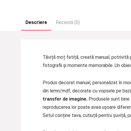
Descriere
Recenzii (0)
Tăviță moț fetiță, creată manual, potrivită 
fotografii și momente memorabile. Un obiec
Produs decorat manual, personalizat în mod 
din lemn/mdf, decorate cu vopsele pe bază d
transfer de imagine.
Produsele sunt bine f
reproducerea lor poate avea ușoare diferen
Setul conține tava, cutiuță pentru șuviță, 