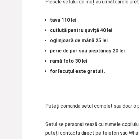
Piesele setului de moț au următoarele prețu
tava 110 lei
cutiuță pentru șuviță 40 lei
oglinjoară de mână 25 lei
perie de par sau pieptănaș 20 lei
ramă foto 30 lei
forfecuțul este gratuit.
Puteți comanda setul complet sau doar o p
Setul se personalizează cu numele copilului,
puteți contacta direct pe telefon sau Wha