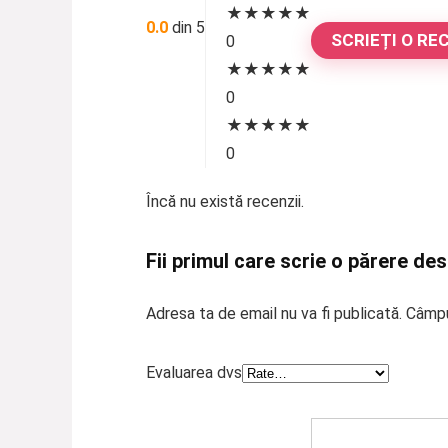
★
★
★
★
★
0.0
din 5
SCRIEȚI O RE
0
★
★
★
★
★
0
★
★
★
★
★
0
Încă nu există recenzii.
Fii primul care scrie o părere des
Adresa ta de email nu va fi publicată.
Câmpu
Evaluarea dvs