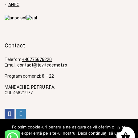
ANPC
Contact
Telefon:
+40775676220
Email:
contact@tavitedemot.ro
Program comenzi: 8 – 22
MANDACHI E. PETRU P.F.A.
CUI: 46821977
Folosim cookie-uri pentru a ne asigura că vă oferim cea mai
0
bună experiență pe site-ul nostru. Dacă continuați să utilizați