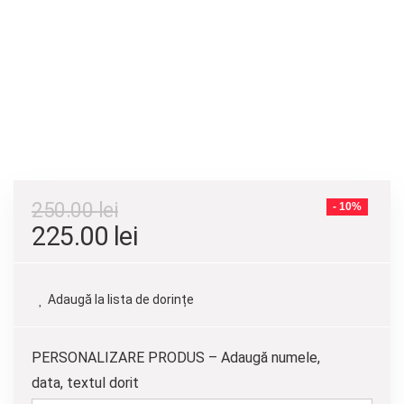
250.00
lei
- 10%
Prețul
Prețul
225.00
lei
inițial
curent
a
este:
Adaugă la lista de dorințe
fost:
225.00 lei.
250.00 lei.
PERSONALIZARE PRODUS – Adaugă numele,
data, textul dorit