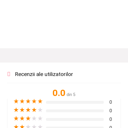
Recenzii ale utilizatorilor
0.0
din 5
★
★
★
★
★
0
★
★
★
★
★
0
★
★
★
★
★
0
★
★
★
★
★
0