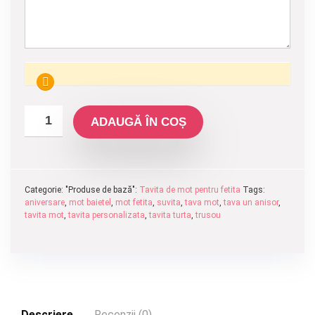
ADAUGĂ ÎN COȘ
Categorie: "Produse de bază":
Tavita de mot pentru fetita
Tags:
aniversare
,
mot baietel
,
mot fetita
,
suvita
,
tava mot
,
tava un anisor
,
tavita mot
,
tavita personalizata
,
tavita turta
,
trusou
Descriere
Recenzii (0)