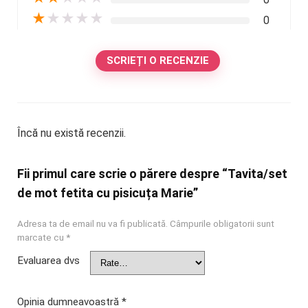
★
★
★
★
★
0
SCRIEȚI O RECENZIE
Încă nu există recenzii.
Fii primul care scrie o părere despre “Tavita/set
de mot fetita cu pisicuța Marie”
Adresa ta de email nu va fi publicată.
Câmpurile obligatorii sunt
marcate cu
*
Evaluarea dvs
Opinia dumneavoastră
*