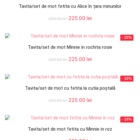
Tavita/set de mot fetita cu Alice în țara minunilor
Prețul
Prețul
225.00
lei
250.00
lei
inițial
curent
a
este:
fost:
225.00 lei.
- 10%
250.00 lei.
Tavita/set de mot Minnie in rochita rosie
Prețul
Prețul
225.00
lei
250.00
lei
inițial
curent
a
este:
fost:
225.00 lei.
- 10%
250.00 lei.
Tavita/set de mot cu fetita la cutia poștală
Prețul
Prețul
225.00
lei
250.00
lei
inițial
curent
a
este:
fost:
225.00 lei.
- 10%
250.00 lei.
Tavita/set de mot fetita cu Minnie in roz