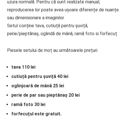
uzura normală. Pentru că sunt realizate manual,
reproducerea lor poate avea ușoare diferențe de nuanțe
sau dimensionare a imaginilor.
Setul conține tava, cutiuță pentru șuviță,
perie/pieptănaș, oglindă de mână, ramă foto si forfecuț.
Piesele setului de moț au următoarele prețuri:
tava 110 lei
cutiuță pentru șuviță 40 lei
oglinjoară de mână 25 lei
perie de par sau pieptănaș 20 lei
ramă foto 30 lei
forfecuțul este gratuit.