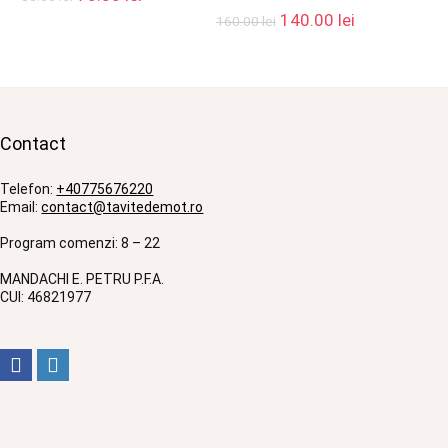
inițial
curent
Prețul
Prețul
140.00
lei
160.00
lei
a
este:
inițial
curent
.
fost:
70.00 lei.
a
este:
80.00 lei.
fost:
140.00 lei.
160.00 lei.
Contact
Telefon:
+40775676220
Email:
contact@tavitedemot.ro
Program comenzi: 8 – 22
MANDACHI E. PETRU P.F.A.
CUI: 46821977