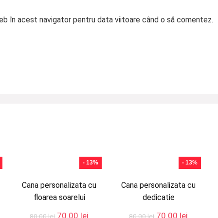
web în acest navigator pentru data viitoare când o să comentez.
- 13%
- 13%
Cana personalizata cu
Cana personalizata cu
floarea soarelui
dedicatie
țul
Prețul
Prețul
Prețul
Prețul
70.00
lei
70.00
lei
80.00
lei
80.00
lei