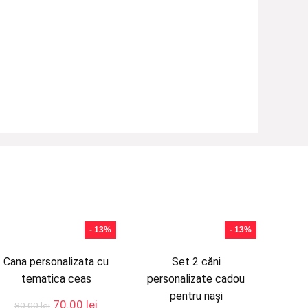
- 13%
- 13%
Cana personalizata cu
Set 2 căni
tematica ceas
personalizate cadou
pentru nași
Prețul
Prețul
70.00
lei
80.00
lei