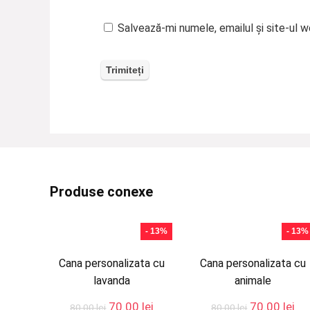
Salvează-mi numele, emailul și site-ul 
Produse conexe
- 13%
- 13%
Cana personalizata cu
Cana personalizata cu
lavanda
animale
Prețul
Prețul
Prețul
Pre
70.00
lei
70.00
lei
80.00
lei
80.00
lei