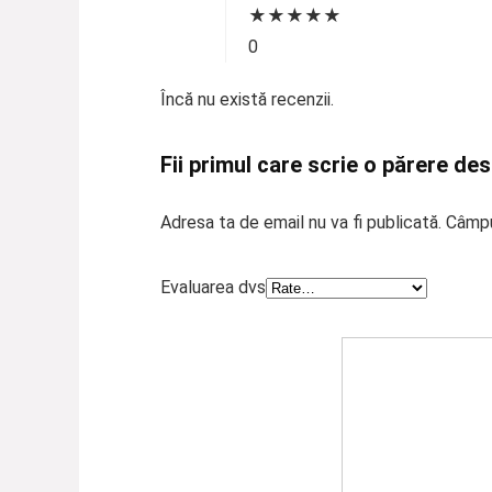
★
★
★
★
★
0
Încă nu există recenzii.
Fii primul care scrie o părere de
Adresa ta de email nu va fi publicată.
Câmpu
Evaluarea dvs