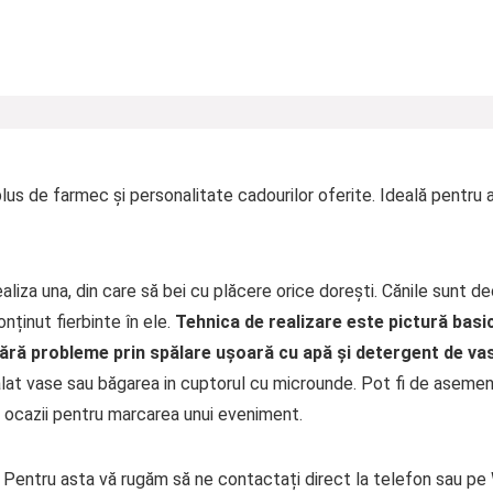
s de farmec și personalitate cadourilor oferite. Ideală pentru a f
aliza una, din care să bei cu plăcere orice dorești. Cănile sunt d
ținut fierbinte în ele.
Tehnica de realizare este pictur
ă
basic
te fără probleme prin spălare ușoară cu apă și detergent de va
at vase sau băgarea in cuptorul cu microunde. Pot fi de asemen
e ocazii pentru marcarea unui eveniment.
e. Pentru asta vă rugăm să ne contactați direct la telefon sau p