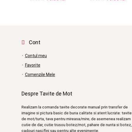
inițial
curent
inițial
cu
a
este:
a
es
fost:
70.00 lei.
fost:
70.
80.00 lei.
80.00 lei.
Cont
Contul meu
Favorite
Comenzile Mele
Despre Tavite de Mot
Realizam la comanda tavite decorate manual prin transfer de
imagine si pictura basic de buna calitate si atent lucrate: tavite
de mot/turta, tava pentru mireasa/mire; de asemenea realizam
cutie de dar, cutie trusou botez/mot, pahare de nunta si botez,
cadouri nasi/fini sau pentru alte evenimente.