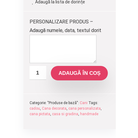
Adaugă la lista de dorințe
fost:
270.00 lei.
300.00 lei.
PERSONALIZARE PRODUS –
Adaugă numele, data, textul dorit
ADAUGĂ ÎN COȘ
Categorie: "Produse de bază":
Cani
Tags:
cadou
,
Cana decorata
,
cana personalizata
,
cana pictata
,
casa si gradina
,
handmade