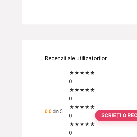
Recenzii ale utilizatorilor
★
★
★
★
★
0
★
★
★
★
★
0
★
★
★
★
★
0.0
din 5
SCRIEȚI O RE
0
★
★
★
★
★
0