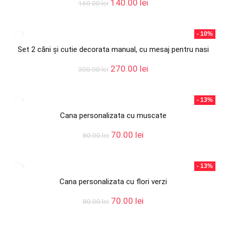
Prețul
Prețul
140.00
lei
160.00
lei
inițial
curent
a
este:
fost:
140.00 lei.
- 10%
160.00 lei.
Set 2 căni și cutie decorata manual, cu mesaj pentru nasi
Prețul
Prețul
270.00
lei
300.00
lei
inițial
curent
a
este:
fost:
270.00 lei.
- 13%
300.00 lei.
Cana personalizata cu muscate
Prețul
Prețul
70.00
lei
80.00
lei
inițial
curent
a
este:
fost:
70.00 lei.
- 13%
80.00 lei.
Cana personalizata cu flori verzi
Prețul
Prețul
70.00
lei
80.00
lei
inițial
curent
a
este: