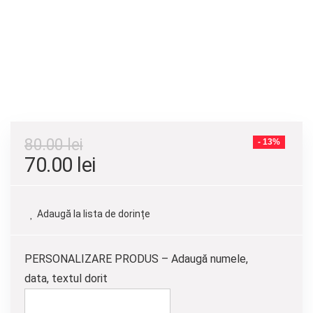
80.00
lei
- 13%
Prețul
Prețul
70.00
lei
inițial
curent
a
este:
Adaugă la lista de dorințe
fost:
70.00 lei.
80.00 lei.
PERSONALIZARE PRODUS – Adaugă numele,
data, textul dorit