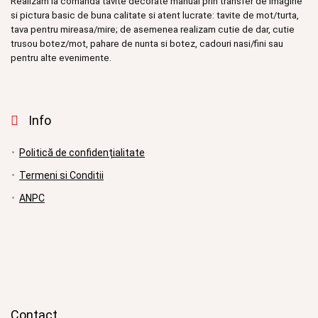
Realizam la comanda tavite decorate manual prin transfer de imagine
si pictura basic de buna calitate si atent lucrate: tavite de mot/turta,
tava pentru mireasa/mire; de asemenea realizam cutie de dar, cutie
trusou botez/mot, pahare de nunta si botez, cadouri nasi/fini sau
pentru alte evenimente.
Info
Politică de confidențialitate
Termeni si Conditii
ANPC
Contact