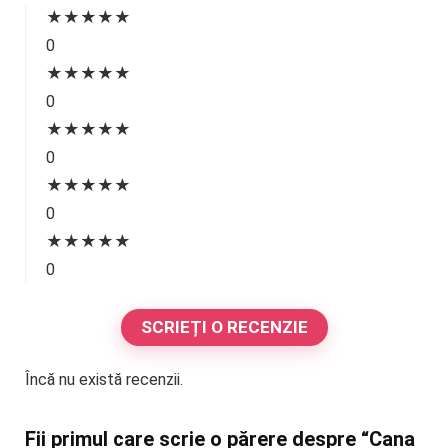
★
★
★
★
★
0
★
★
★
★
★
0
★
★
★
★
★
0
★
★
★
★
★
0
★
★
★
★
★
0
SCRIEȚI O RECENZIE
Încă nu există recenzii.
Fii primul care scrie o părere despre “Cana