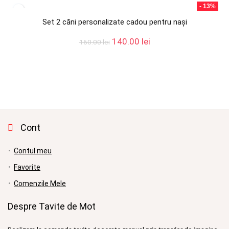
fost:
70.00 lei.
- 13%
80.00 lei.
Set 2 căni personalizate cadou pentru nași
Prețul
Prețul
140.00
lei
160.00
lei
inițial
curent
a
este:
fost:
140.00 lei.
160.00 lei.
Cont
Contul meu
Favorite
Comenzile Mele
Despre Tavite de Mot