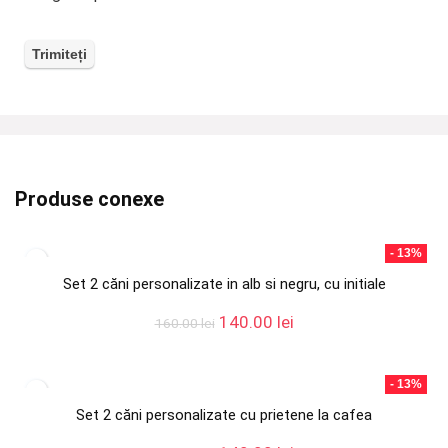
Produse conexe
- 13%
Set 2 căni personalizate in alb si negru, cu initiale
Prețul
Prețul
140.00
lei
160.00
lei
inițial
curent
a
este:
fost:
140.00 lei.
- 13%
160.00 lei.
Set 2 căni personalizate cu prietene la cafea