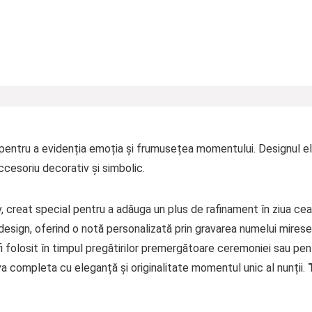
pentru a evidenția emoția și frumusețea momentului. Designul eleg
ccesoriu decorativ și simbolic.
v, creat special pentru a adăuga un plus de rafinament în ziua ce
u design, oferind o notă personalizată prin gravarea numelui mirese
i folosit în timpul pregătirilor premergătoare ceremoniei sau pent
va completa cu eleganță și originalitate momentul unic al nunții.