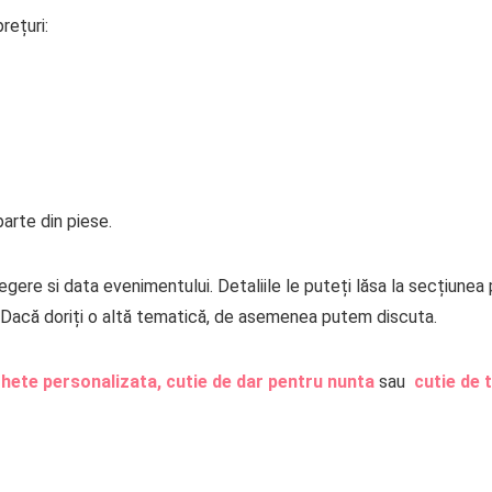
rețuri:
arte din piese.
gere si data evenimentului. Detaliile le puteți lăsa la secțiunea
Dacă doriți o altă tematică, de asemenea putem discuta.
ghete personalizata,
cutie de dar pentru nunta
sau
cutie de 