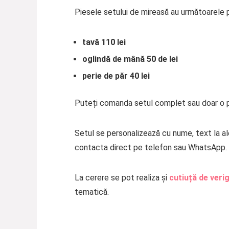
Piesele setului de mireasă au următoarele p
tavă 110 lei
oglindă de mână 50 de lei
perie de păr 40 lei
Puteți comanda setul complet sau doar o p
Setul se personalizează cu nume, text la ale
contacta direct pe telefon sau WhatsApp. 
La cerere se pot realiza și
cutiuță
de veri
tematică.