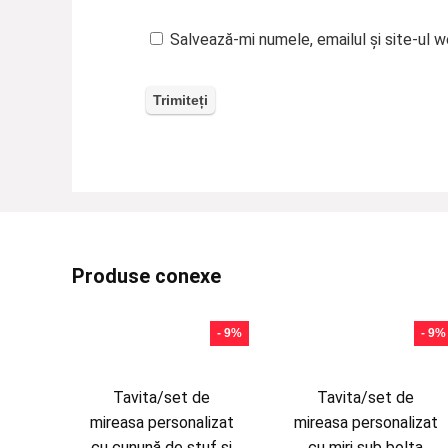
Salvează-mi numele, emailul și site-ul 
Produse conexe
- 9%
- 9%
Tavita/set de
Tavita/set de
mireasa personalizat
mireasa personalizat
cu cunună de stuf și
cu miri sub bolta