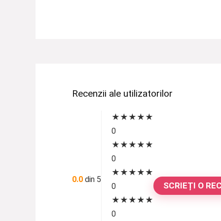
Recenzii ale utilizatorilor
★
★
★
★
★
0
★
★
★
★
★
0
★
★
★
★
★
0.0
din 5
SCRIEȚI O RE
0
★
★
★
★
★
0