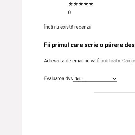
★
★
★
★
★
0
Încă nu există recenzii.
Fii primul care scrie o părere de
Adresa ta de email nu va fi publicată.
Câmpu
Evaluarea dvs