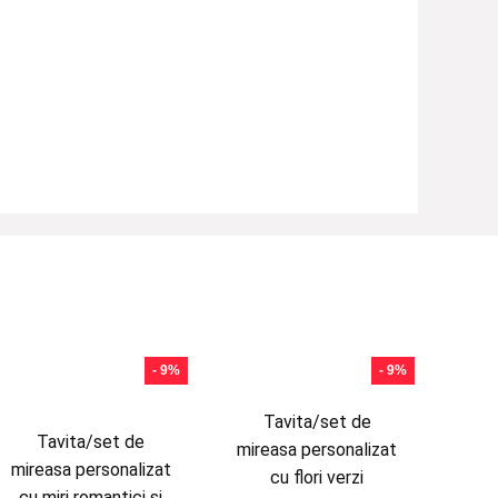
- 9%
- 9%
Tavita/set de
Tavita/set de
mireasa personalizat
mireasa personalizat
cu flori verzi
cu miri romantici si