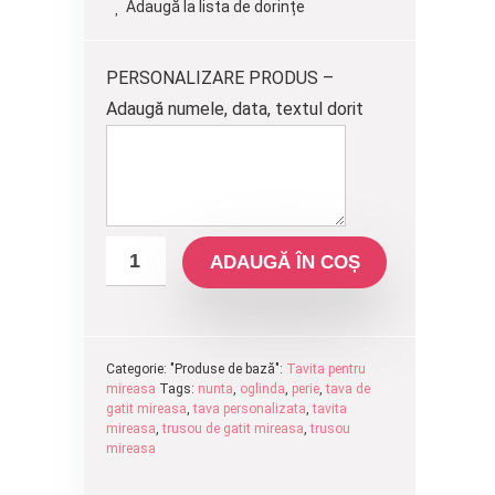
Adaugă la lista de dorințe
fost:
200.00 lei.
220.00 lei.
PERSONALIZARE PRODUS –
Adaugă numele, data, textul dorit
ADAUGĂ ÎN COȘ
Categorie: "Produse de bază":
Tavita pentru
mireasa
Tags:
nunta
,
oglinda
,
perie
,
tava de
gatit mireasa
,
tava personalizata
,
tavita
mireasa
,
trusou de gatit mireasa
,
trusou
mireasa