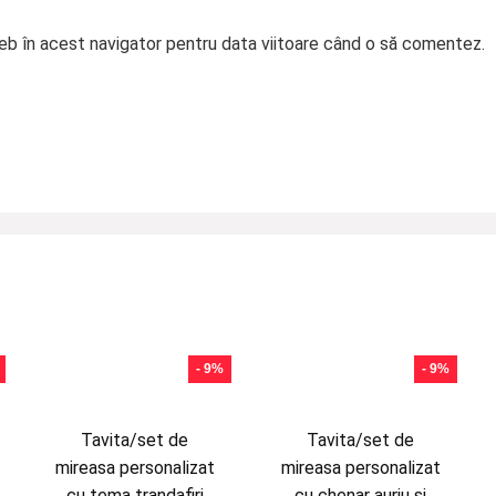
web în acest navigator pentru data viitoare când o să comentez.
- 9%
- 9%
Tavita/set de
Tavita/set de
mireasa personalizat
mireasa personalizat
cu tema trandafiri
cu chenar auriu si