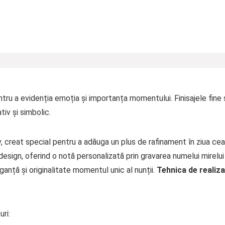
tru a evidenția emoția și importanța momentului. Finisajele fine ș
iv și simbolic.
v, creat special pentru a adăuga un plus de rafinament în ziua cea
u design, oferind o notă personalizată prin gravarea numelui mirelui
anță și originalitate momentul unic al nunții.
Tehnica de realiza
ri: