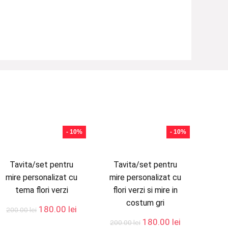
- 10%
- 10%
Tavita/set pentru
Tavita/set pentru
mire personalizat cu
mire personalizat cu
tema flori verzi
flori verzi si mire in
costum gri
Prețul
Prețul
180.00
lei
200.00
lei
inițial
curent
Prețul
Prețul
180.00
lei
200.00
lei