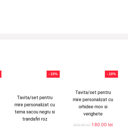
- 10%
- 10%
Tavita/set pentru
Tavita/set pentru
mire personalizat cu
mire personalizat cu
orhidee mov si
tema sacou negru si
verighete
trandafiri roz
rețul
Prețul
Prețul
180.00
lei
200.00
lei