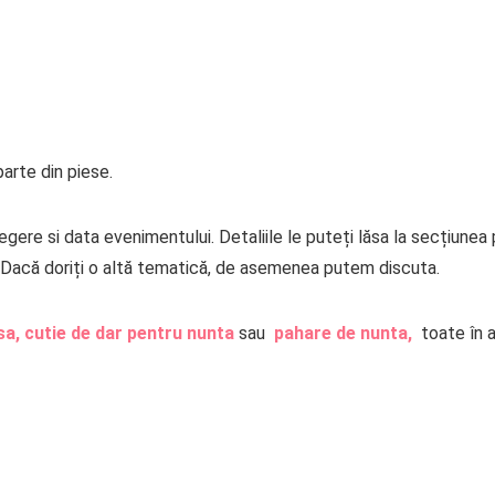
arte din piese.
gere si data evenimentului. Detaliile le puteți lăsa la secțiunea
Dacă doriți o altă tematică, de asemenea putem discuta.
sa,
cutie de dar pentru nunta
sau
pahare de nunta,
toate în 