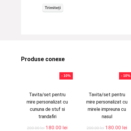
Produse conexe
- 10%
- 10%
Tavita/set pentru
Tavita/set pentru
mire personalizat cu
mire personalizat cu
cununa de stuf si
mirele impreuna cu
trandafiri
nasul
Prețul
Prețul
Prețul
P
180.00
lei
180.00
lei
200.00
lei
200.00
lei