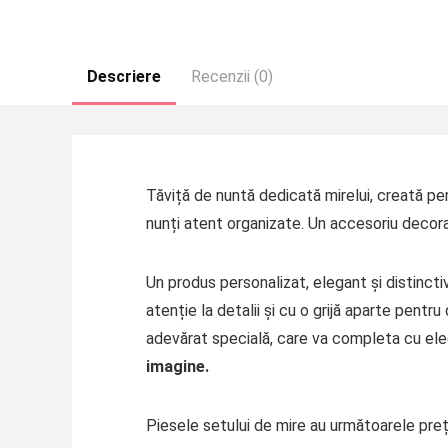
Descriere
Recenzii (0)
Tăviță de nuntă dedicată mirelui, creată pen
nunți atent organizate. Un accesoriu decorat
Un produs personalizat, elegant și distincti
atenție la detalii și cu o grijă aparte pentr
adevărat specială, care va completa cu eleg
imagine.
Piesele setului de mire au următoarele prețu