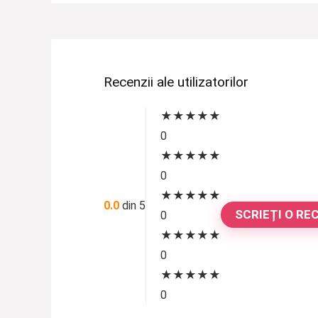
Recenzii ale utilizatorilor
★
★
★
★
★
0
★
★
★
★
★
0
★
★
★
★
★
0.0
din 5
SCRIEȚI O RE
0
★
★
★
★
★
0
★
★
★
★
★
0