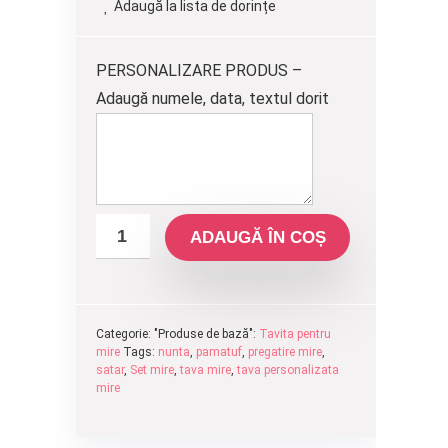
Adaugă la lista de dorințe
fost:
180.00 lei.
200.00 lei.
PERSONALIZARE PRODUS –
Adaugă numele, data, textul dorit
ADAUGĂ ÎN COȘ
Categorie: "Produse de bază":
Tavita pentru
mire
Tags:
nunta
,
pamatuf
,
pregatire mire
,
satar
,
Set mire
,
tava mire
,
tava personalizata
mire