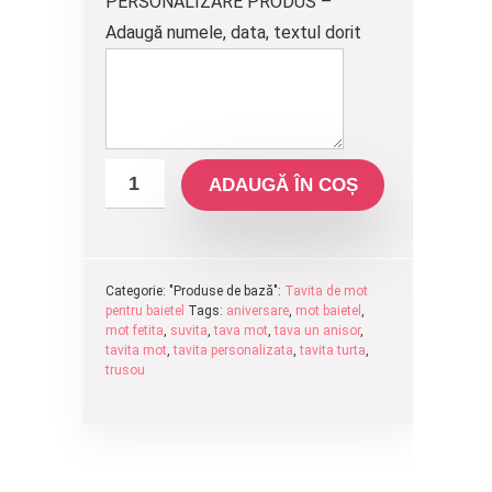
PERSONALIZARE PRODUS –
Adaugă numele, data, textul dorit
ADAUGĂ ÎN COȘ
Categorie: "Produse de bază":
Tavita de mot
pentru baietel
Tags:
aniversare
,
mot baietel
,
mot fetita
,
suvita
,
tava mot
,
tava un anisor
,
tavita mot
,
tavita personalizata
,
tavita turta
,
trusou