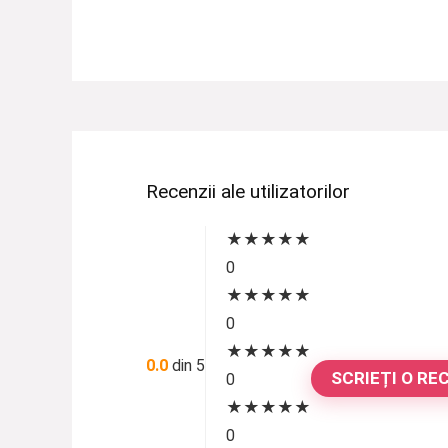
Recenzii ale utilizatorilor
★
★
★
★
★
0
★
★
★
★
★
0
★
★
★
★
★
0.0
din 5
SCRIEȚI O RE
0
★
★
★
★
★
0