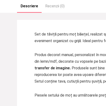
Descriere
Recenzii (0)
Set de tăviță pentru moț băiețel, realizat s
eveniment organizat cu grijă. Ideal pentru fo
Produs decorat manual, personalizat în mod 
din lemn/mdf, decorate cu vopsele pe bază d
transfer de imagine.
Produsele sunt bine f
reproducerea lor poate avea ușoare diferen
Setul conține tava, cutiuță pentru șuviță, 
Piesele setului de moț au următoarele prețu