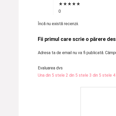
★
★
★
★
★
0
Încă nu există recenzii.
Fii primul care scrie o părere de
Adresa ta de email nu va fi publicată.
Câmpu
Evaluarea dvs
Una din 5 stele
2 din 5 stele
3 din 5 stele
4