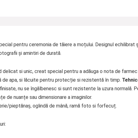
pecial pentru ceremonia de tăiere a moțului. Designul echilibrat ș
tografii și amintiri de durată.
delicat si unic, creat special pentru a adăuga o nota de farmec 
e apa, si lăcuite pentru protecție si rezistentă în timp.
Tehnica
inisate, nu se îngălbenesc si sunt rezistente la uzura normală. P
țe de nuanțe sau dimensionare a imaginilor.
perie/pieptănaș, oglindă de mână, ramă foto si forfecuț.
ri: