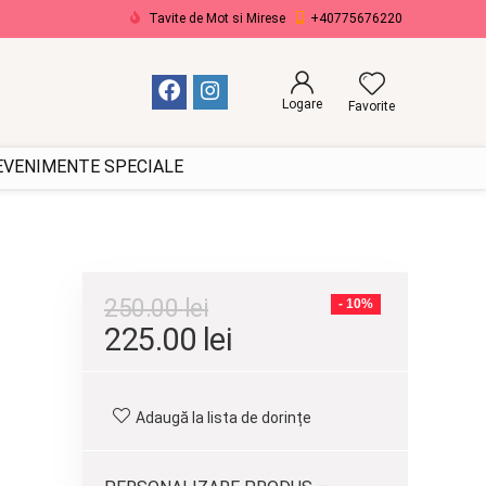
Tavite de Mot si Mirese
+40775676220
Logare
Favorite
 EVENIMENTE SPECIALE
250.00
lei
- 10%
Prețul
Prețul
225.00
lei
inițial
curent
a
este:
Adaugă la lista de dorințe
fost:
225.00 lei.
250.00 lei.