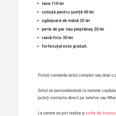
tava 110 lei
cutiuță pentru șuviță 40 lei
oglinjoară de mână 25 lei
perie de par sau pieptănaș 20 lei
ramă foto 30 lei
forfecuțul este gratuit.
Puteți comanda setul complet sau doar o p
Setul se personalizează cu numele copilului,
puteți contacta direct pe telefon sau Wha
La cerere se pot realiza și
cutie de trusou