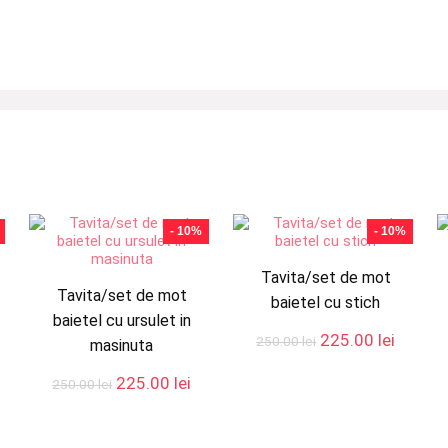
- 10%
- 10%
Tavita/set de mot
Tavita/set de mot
baietel cu stich
baietel cu ursulet in
rețul
Prețul
Prețul
225.00
lei
250.00
lei
masinuta
urent
inițial
curent
ste:
a
este:
Prețul
Prețul
225.00
lei
250.00
lei
25.00 lei.
fost:
225.00 
inițial
curent
250.00 lei.
a
este:
fost:
225.00 lei.