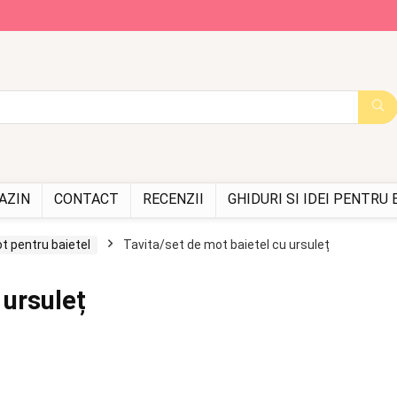
AZIN
CONTACT
RECENZII
GHIDURI SI IDEI PENTRU
t pentru baietel
Tavita/set de mot baietel cu ursuleț
 ursuleț