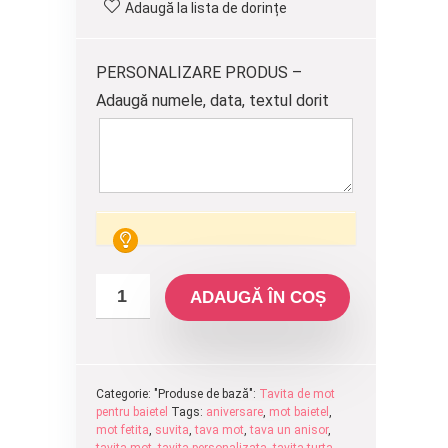
Adaugă la lista de dorințe
fost:
225.00 lei.
250.00 lei.
PERSONALIZARE PRODUS –
Adaugă numele, data, textul dorit
ADAUGĂ ÎN COȘ
Categorie: "Produse de bază":
Tavita de mot
pentru baietel
Tags:
aniversare
,
mot baietel
,
mot fetita
,
suvita
,
tava mot
,
tava un anisor
,