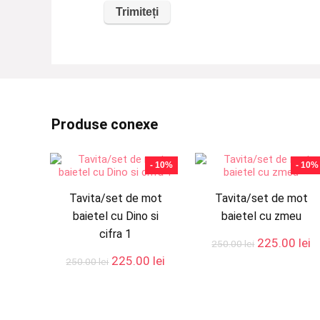
Produse conexe
- 10%
- 10%
Tavita/set de mot
Tavita/set de mot
baietel cu Dino si
baietel cu zmeu
cifra 1
Prețul
P
225.00
lei
250.00
lei
inițial
c
Prețul
Prețul
225.00
lei
250.00
lei
a
e
inițial
curent
fost:
2
a
este:
250.00 lei.
fost:
225.00 lei.
250.00 lei.