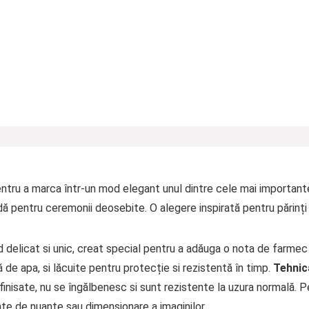
ntru a marca într-un mod elegant unul dintre cele mai importan
ă pentru ceremonii deosebite. O alegere inspirată pentru părinți ș
delicat si unic, creat special pentru a adăuga o nota de farmec 
e apa, si lăcuite pentru protecție si rezistentă în timp.
Tehnica
inisate, nu se îngălbenesc si sunt rezistente la uzura normală. P
țe de nuanțe sau dimensionare a imaginilor.