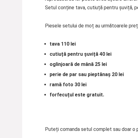
Setul conține tava, cutiuță pentru șuviță, 
Piesele setului de moț au următoarele prețu
tava 110 lei
cutiuță pentru șuviță 40 lei
oglinjoară de mână 25 lei
perie de par sau pieptănaș 20 lei
ramă foto 30 lei
forfecuțul este gratuit.
Puteți comanda setul complet sau doar o p