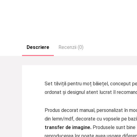
Descriere
Recenzii (0)
Set tăviță pentru moț băiețel, conceput pe
ordonat și designul atent lucrat îl recomand
Produs decorat manual, personalizat în mod 
din lemn/mdf, decorate cu vopsele pe bază d
transfer de imagine.
Produsele sunt bine f
reproducerea lor poate avea ușoare diferen