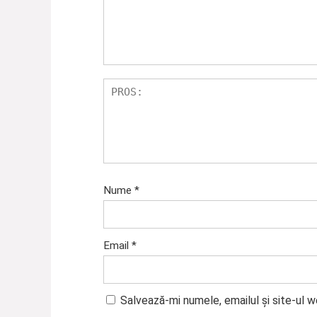
5
e
st
el
e
Nume
*
Email
*
Salvează-mi numele, emailul și site-ul 