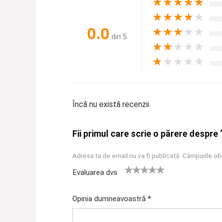
★
★
★
★
★
★
★
★
★
★
0.0
★
★
★
★
★
din 5
★
★
★
★
★
★
★
★
★
★
Încă nu există recenzii.
Fii primul care scrie o părere despre
Adresa ta de email nu va fi publicată.
Câmpurile obl
Evaluarea dvs
U
2
3 din 5
4 din 5
5 din 5
na
din
stele
stele
stele
Opinia dumneavoastră
*
di
5
n
stel