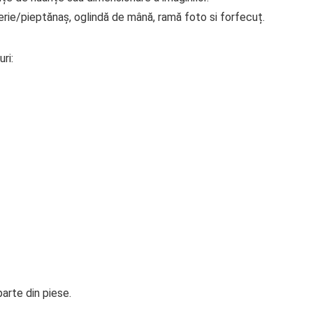
perie/pieptănaș, oglindă de mână, ramă foto si forfecuț.
ri:
arte din piese.