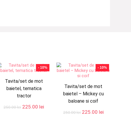
- 10%
- 10%
Tavita/set de mot
Tavita/set de mot
baietel, tematica
baietel – Mickey cu
tractor
baloane si coif
Prețul
Prețul
225.00
lei
250.00
lei
Prețul
Prețul
225.00
lei
inițial
curent
250.00
lei
lei.
inițial
curent
a
este:
a
este:
fost:
225.00 lei.
fost:
225.00 lei.
250.00 lei.