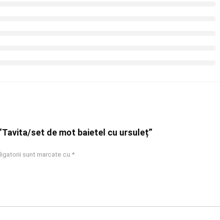
 “Tavita/set de mot baietel cu ursuleț”
igatorii sunt marcate cu
*