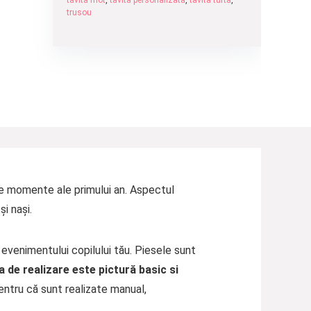
tavita mot
,
tavita personalizata
,
tavita turta
,
trusou
te momente ale primului an. Aspectul
i nași.
evenimentului copilului tău. Piesele sunt
 de realizare este pictură basic si
entru că sunt realizate manual,