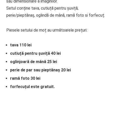
sau dimensionare a imaginilor.
Setul conține tava, cutiuță pentru șuviță,
perie/pieptănaș, oglindă de mână, ramă foto si forfecuț.
Piesele setului de moț au următoarele prețuri:
tava 110 lei
cutiuță pentru șuviță 40 lei
oglinjoară de mână 25 lei
perie de par sau pieptănaș 20 lei
ramă foto 30 lei
forfecuțul este gratuit.