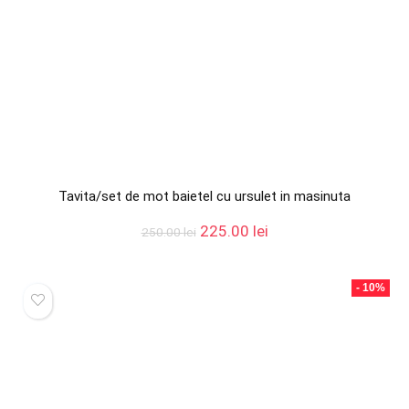
Tavita/set de mot baietel cu ursulet in masinuta
Prețul
Prețul
225.00
lei
250.00
lei
inițial
curent
a
este:
fost:
225.00 lei.
- 10%
250.00 lei.