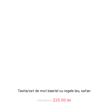
Tavita/set de mot baietel cu regele leu, safari
Prețul
Prețul
225.00
lei
250.00
lei
inițial
curent