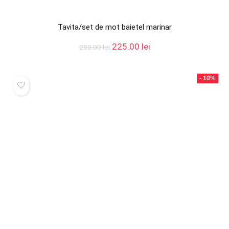
Tavita/set de mot baietel marinar
Prețul
Prețul
225.00
lei
250.00
lei
inițial
curent
a
este:
fost:
225.00 lei.
- 10%
250.00 lei.