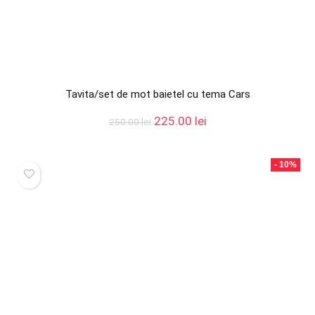
Tavita/set de mot baietel cu tema Cars
Prețul
Prețul
225.00
lei
250.00
lei
inițial
curent
a
este:
fost:
225.00 lei.
- 10%
250.00 lei.