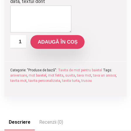
data, textul dorit
ADAUGĂ ÎN COȘ
Categorie: "Produse de bază":
Tavita de mot pentru baietel
Tags:
aniversare
,
mot baietel
,
mot fetita
,
suvita
,
tava mot
,
tava un anisor
,
tavita mot
,
tavita personalizata
,
tavita turta
,
trusou
Descriere
Recenzii (0)