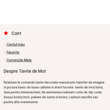
a
este:
fost:
225.00 lei.
250.00 lei.
Cont
Contul meu
Favorite
Comenzile Mele
Despre Tavite de Mot
Realizam la comanda tavite decorate manual prin transfer de imagine
si pictura basic de buna calitate si atent lucrate: tavite de mot/turta,
tava pentru mireasa/mire; de asemenea realizam cutie de dar, cutie
trusou botez/mot, pahare de nunta si botez, cadouri nasi/fini sau
pentru alte evenimente.