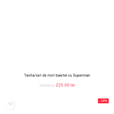
Tavita/set de mot baietel cu Superman
Prețul
Prețul
225.00
lei
250.00
lei
inițial
curent
a
este:
fost:
225.00 lei.
- 10%
250.00 lei.