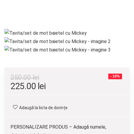
250.00
lei
- 10%
Prețul
Prețul
225.00
lei
inițial
curent
a
este:
Adaugă la lista de dorințe
fost:
225.00 lei.
250.00 lei.
PERSONALIZARE PRODUS – Adaugă numele,