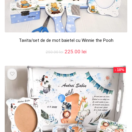
Tavita/set de de mot baietel cu Winnie the Pooh
Prețul
Prețul
225.00
lei
250.00
lei
inițial
curent
a
este:
fost:
225.00 lei.
- 10%
250.00 lei.