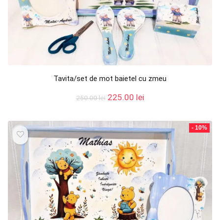
Tavita/set de mot baietel cu zmeu
Prețul
Prețul
225.00
lei
250.00
lei
inițial
curent
a
este:
fost:
225.00 lei.
- 10%
250.00 lei.