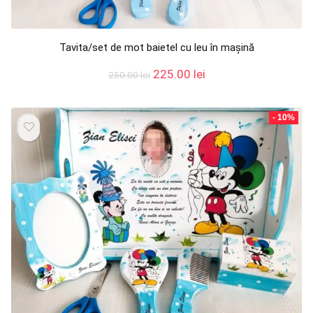
Tavita/set de mot baietel cu leu în mașină
Prețul
Prețul
225.00
lei
250.00
lei
inițial
curent
a
este:
fost:
225.00 lei.
- 10%
250.00 lei.