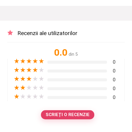
Recenzii ale utilizatorilor
0.0
din 5
★
★
★
★
★
0
★
★
★
★
★
0
★
★
★
★
★
0
★
★
★
★
★
0
★
★
★
★
★
0
SCRIEȚI O RECENZIE