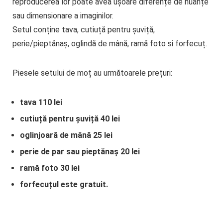
reproducerea lor poate avea ușoare diferențe de nuanțe
sau dimensionare a imaginilor.
Setul conține tava, cutiuță pentru șuviță,
perie/pieptănaș, oglindă de mână, ramă foto si forfecuț.
Piesele setului de moț au următoarele prețuri:
tava 110 lei
cutiuță pentru șuviță 40 lei
oglinjoară de mână 25 lei
perie de par sau pieptănaș 20 lei
ramă foto 30 lei
forfecuțul este gratuit.