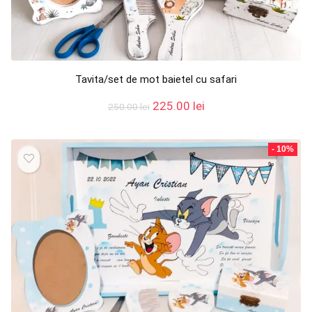
Tavita/set de mot baietel cu safari
Prețul
Prețul
225.00
lei
250.00
lei
inițial
curent
a
este:
fost:
225.00 lei.
- 10%
250.00 lei.