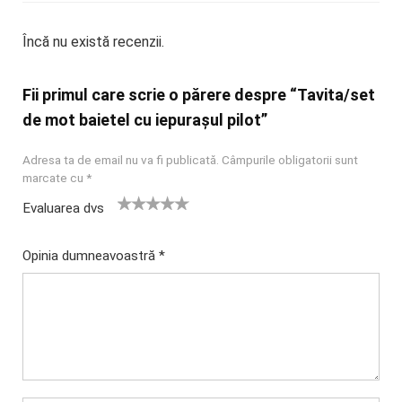
Încă nu există recenzii.
Fii primul care scrie o părere despre “Tavita/set
de mot baietel cu iepurașul pilot”
Adresa ta de email nu va fi publicată.
Câmpurile obligatorii sunt
marcate cu
*
Evaluarea dvs
U
2
3 din 5
4 din 5
5 din 5
na
din
stele
stele
stele
Opinia dumneavoastră
*
di
5
n
stel
5
e
st
el
e