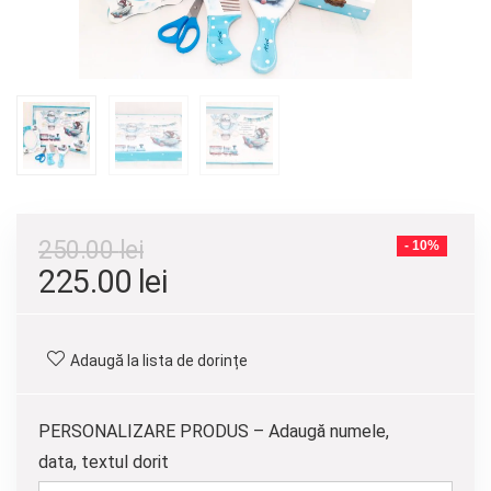
250.00
lei
- 10%
Prețul
Prețul
225.00
lei
inițial
curent
a
este:
Adaugă la lista de dorințe
fost:
225.00 lei.
250.00 lei.
PERSONALIZARE PRODUS – Adaugă numele,
data, textul dorit