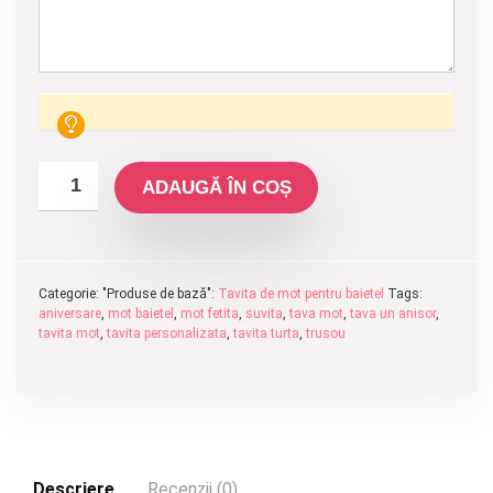
ADAUGĂ ÎN COȘ
Categorie: "Produse de bază":
Tavita de mot pentru baietel
Tags:
aniversare
,
mot baietel
,
mot fetita
,
suvita
,
tava mot
,
tava un anisor
,
tavita mot
,
tavita personalizata
,
tavita turta
,
trusou
Descriere
Recenzii (0)