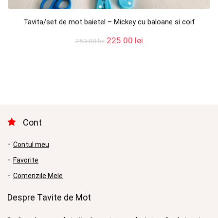
Tavita/set de mot baietel – Mickey cu baloane si coif
Prețul
Prețul
225.00
lei
250.00
lei
inițial
curent
a
este:
fost:
225.00 lei.
250.00 lei.
Cont
Contul meu
Favorite
Comenzile Mele
Despre Tavite de Mot