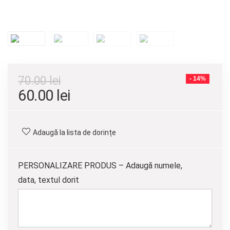
70.00
lei
- 14%
Prețul
Prețul
60.00
lei
inițial
curent
a
este:
Adaugă la lista de dorințe
fost:
60.00 lei.
70.00 lei.
PERSONALIZARE PRODUS – Adaugă numele,
data, textul dorit