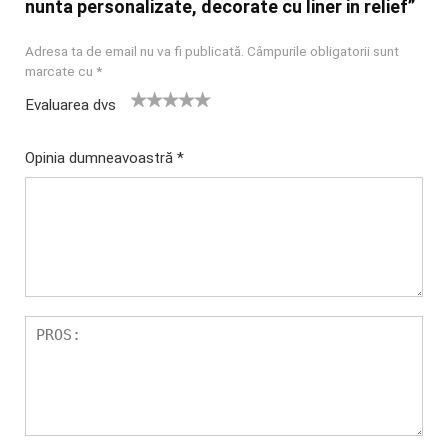
nunta personalizate, decorate cu liner in relief”
Adresa ta de email nu va fi publicată.
Câmpurile obligatorii sunt
marcate cu
*
Evaluarea dvs
U
2
3 din 5
4 din 5
5 din 5
na
din
stele
stele
stele
Opinia dumneavoastră
*
di
5
n
stel
5
e
st
el
e