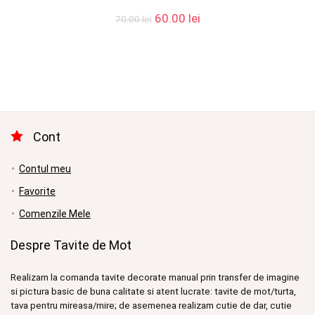
Prețul
Prețul
60.00
lei
70.00
lei
inițial
curent
a
este:
fost:
60.00 lei.
70.00 lei.
Cont
Contul meu
Favorite
Comenzile Mele
Despre Tavite de Mot
Realizam la comanda tavite decorate manual prin transfer de imagine
si pictura basic de buna calitate si atent lucrate: tavite de mot/turta,
tava pentru mireasa/mire; de asemenea realizam cutie de dar, cutie