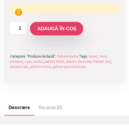
ADAUGĂ ÎN COȘ
Categorie: "Produse de bază":
Pahare nunta
Tags:
botez
,
mire
,
mireasa
,
nasi
,
nunta
,
pahare botez
,
pahare decorate
,
Pahare miri
,
pahare nasi
,
pahare nunta
,
pahare personalizate
Descriere
Recenzii (0)