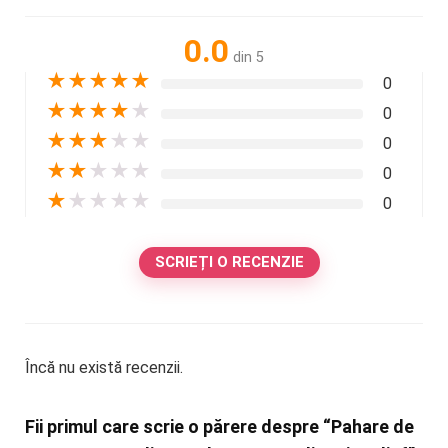
0.0
din 5
★
★
★
★
★
0
★
★
★
★
★
0
★
★
★
★
★
0
★
★
★
★
★
0
★
★
★
★
★
0
SCRIEȚI O RECENZIE
Încă nu există recenzii.
Fii primul care scrie o părere despre “Pahare de