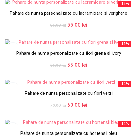
fost:
55.00 lei.
- 15%
65.00 lei.
Pahare de nunta personalizate cu lacramioare si verighete
Prețul
Prețul
55.00
lei
65.00
lei
inițial
curent
a
este:
fost:
55.00 lei.
- 15%
65.00 lei.
Pahare de nunta personalizate cu flori grena si ivory
Prețul
Prețul
55.00
lei
65.00
lei
inițial
curent
a
este:
fost:
55.00 lei.
- 14%
65.00 lei.
Pahare de nunta personalizate cu flori verzi
Prețul
Prețul
60.00
lei
70.00
lei
inițial
curent
a
este:
fost:
60.00 lei.
- 14%
70.00 lei.
Pahare de nunta personalizate cu hortensii bleu