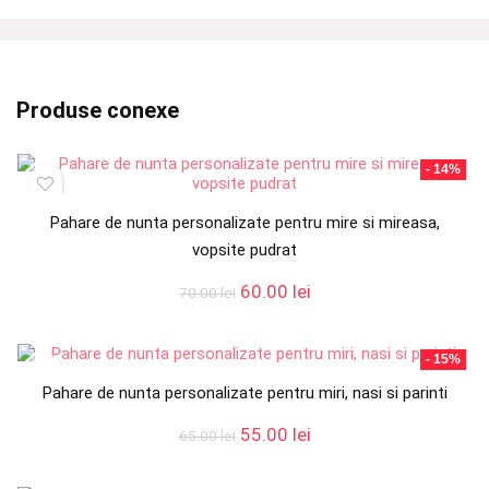
Produse conexe
- 14%
Pahare de nunta personalizate pentru mire si mireasa,
vopsite pudrat
Prețul
Prețul
60.00
lei
70.00
lei
inițial
curent
a
este:
fost:
60.00 lei.
- 15%
70.00 lei.
Pahare de nunta personalizate pentru miri, nasi si parinti
Prețul
Prețul
55.00
lei
65.00
lei
inițial
curent
a
este: