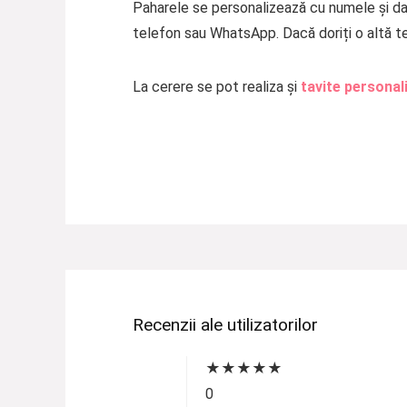
Paharele se personalizează cu numele și dat
telefon sau WhatsApp. Dacă doriți o altă 
La cerere se pot realiza și
tavite personal
Recenzii ale utilizatorilor
★
★
★
★
★
0