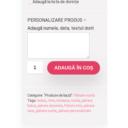
Adaugă la lista de dorințe
fost:
60.00 lei.
70.00 lei.
PERSONALIZARE PRODUS –
Adaugă numele, data, textul dorit
ADAUGĂ ÎN COȘ
Categorie: "Produse de bază":
Pahare nunta
Tags:
botez
,
mire
,
mireasa
,
nunta
,
pahare
botez
,
pahare decorate
,
Pahare miri
,
pahare
nasi
,
pahare nunta
,
pahare personalizate