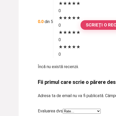
★
★
★
★
★
0
★
★
★
★
★
0.0
din 5
SCRIEȚI O RE
0
★
★
★
★
★
0
★
★
★
★
★
0
Încă nu există recenzii.
Fii primul care scrie o părere de
Adresa ta de email nu va fi publicată.
Câmpu
Evaluarea dvs