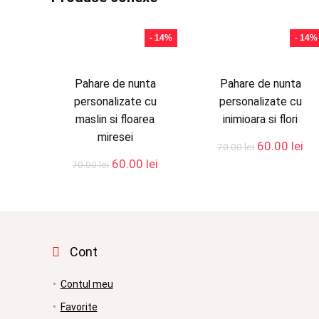
- 14%
- 14%
Pahare de nunta
Pahare de nunta
personalizate cu
personalizate cu
maslin si floarea
inimioara si flori
miresei
Prețul
Pre
60.00
lei
70.00
lei
inițial
cu
Prețul
Prețul
60.00
lei
70.00
lei
a
es
inițial
curent
fost:
60.
a
este:
70.00 lei.
fost:
60.00 lei.
70.00 lei.
Cont
Contul meu
Favorite