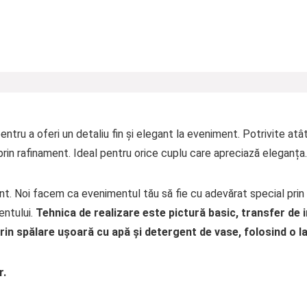
ntru a oferi un detaliu fin și elegant la eveniment. Potrivite atâ
in rafinament. Ideal pentru orice cuplu care apreciază eleganța.
nt. Noi facem ca evenimentul tău să fie cu adevărat special prin
entului.
Tehnica de realizare este pictur
ă
basic, transfer de i
 prin spălare ușoară cu apă și detergent de vase, folosind o 
r
.