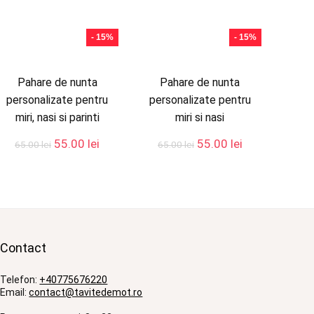
- 15%
- 15%
Pahare de nunta
Pahare de nunta
personalizate pentru
personalizate pentru
miri, nasi si parinti
miri si nasi
Prețul
Prețul
Prețul
Prețul
55.00
lei
55.00
lei
65.00
lei
65.00
lei
inițial
curent
inițial
curent
a
este:
a
este:
.
fost:
55.00 lei.
fost:
55.00 lei.
65.00 lei.
65.00 lei.
Contact
Telefon:
+40775676220
Email:
contact@tavitedemot.ro