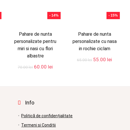
- 14%
- 15%
Pahare de nunta
Pahare de nunta
personalizate pentru
personalizate cu nasa
miri si nasi cu flori
in rochie ciclam
albastre
țul
Prețul
Prețul
55.00
lei
65.00
lei
rent
inițial
curent
Prețul
Prețul
60.00
lei
70.00
lei
te:
a
este:
inițial
curent
00 lei.
fost:
55.00 lei
a
este:
65.00 lei.
fost:
60.00 lei.
70.00 lei.
Info
Politică de confidențialitate
Termeni si Conditii