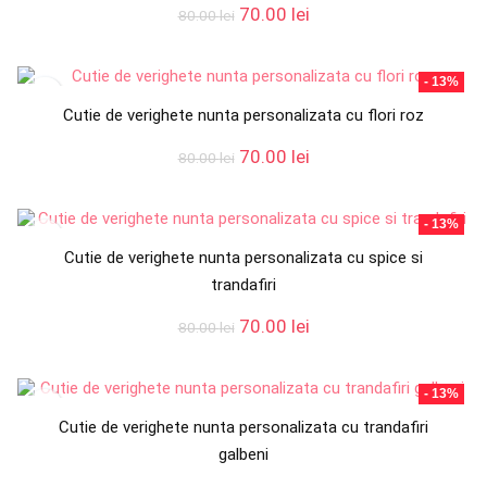
Prețul
Prețul
70.00
lei
80.00
lei
inițial
curent
a
este:
fost:
70.00 lei.
- 13%
80.00 lei.
Cutie de verighete nunta personalizata cu flori roz
Prețul
Prețul
70.00
lei
80.00
lei
inițial
curent
a
este:
fost:
70.00 lei.
- 13%
80.00 lei.
Cutie de verighete nunta personalizata cu spice si
trandafiri
Prețul
Prețul
70.00
lei
80.00
lei
inițial
curent
a
este:
fost:
70.00 lei.
- 13%
80.00 lei.
Cutie de verighete nunta personalizata cu trandafiri
galbeni