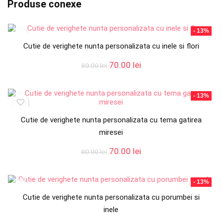
Produse conexe
- 13%
Cutie de verighete nunta personalizata cu inele si flori
Prețul
Prețul
70.00
lei
80.00
lei
inițial
curent
a
este:
fost:
70.00 lei.
- 13%
80.00 lei.
Cutie de verighete nunta personalizata cu tema gatirea
miresei
Prețul
Prețul
70.00
lei
80.00
lei
inițial
curent
a
este:
fost:
70.00 lei.
- 13%
80.00 lei.
Cutie de verighete nunta personalizata cu porumbei si
inele