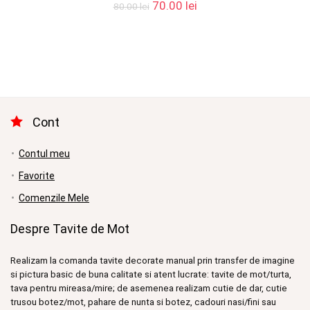
Prețul
Prețul
70.00
lei
80.00
lei
inițial
curent
a
este:
fost:
70.00 lei.
80.00 lei.
Cont
Contul meu
Favorite
Comenzile Mele
Despre Tavite de Mot
Realizam la comanda tavite decorate manual prin transfer de imagine
si pictura basic de buna calitate si atent lucrate: tavite de mot/turta,
tava pentru mireasa/mire; de asemenea realizam cutie de dar, cutie
trusou botez/mot, pahare de nunta si botez, cadouri nasi/fini sau