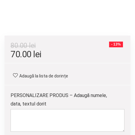
80.00
lei
- 13%
Prețul
Prețul
70.00
lei
inițial
curent
a
este:
Adaugă la lista de dorințe
fost:
70.00 lei.
80.00 lei.
PERSONALIZARE PRODUS – Adaugă numele,
data, textul dorit