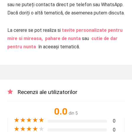
sau ne puteți contacta direct pe telefon sau WhatsApp.
Dacă doriți o altă tematică, de asemenea putem discuta.
La cerere se pot realiza si
tavite personalizate pentru
mire si mireasa,
pahare de nunta
sau
cutie de dar
pentru nunta
în aceeași tematică.
Recenzii ale utilizatorilor
0.0
din 5
★
★
★
★
★
0
★
★
★
★
★
0