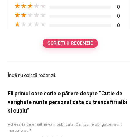
★
★
★
★
★
0
★
★
★
★
★
0
★
★
★
★
★
0
SCRIEȚI O RECENZIE
Încă nu există recenzii.
Fii primul care scrie o părere despre “Cutie de
verighete nunta personalizata cu trandafiri albi
si cuplu”
Adresa ta de email nu va fi publicată.
Câmpurile obligatorii sunt
marcate cu
*