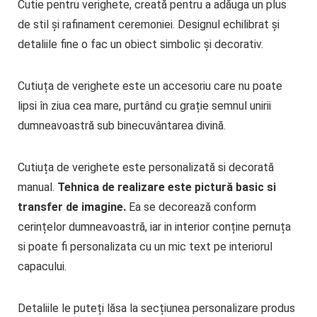
Cutie pentru verighete, creată pentru a adăuga un plus
de stil și rafinament ceremoniei. Designul echilibrat și
detaliile fine o fac un obiect simbolic și decorativ.
Cutiuța de verighete este un accesoriu care nu poate
lipsi în ziua cea mare, purtând cu grație semnul unirii
dumneavoastră sub binecuvântarea divină.
Cutiuța de verighete este personalizată si decorată
manual.
Tehnica de realizare este pictur
ă
basic si
transfer de imagine.
Ea se decorează conform
cerințelor dumneavoastră, iar in interior conține pernuța
si poate fi personalizata cu un mic text pe interiorul
capacului.
Detaliile le puteți lăsa la secțiunea personalizare produs