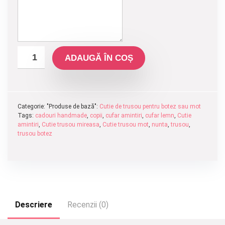
ADAUGĂ ÎN COȘ
Categorie: "Produse de bază":
Cutie de trusou pentru botez sau mot
Tags:
cadouri handmade
,
copii
,
cufar amintiri
,
cufar lemn
,
Cutie
amintiri
,
Cutie trusou mireasa
,
Cutie trusou mot
,
nunta
,
trusou
,
trusou botez
Descriere
Recenzii (0)