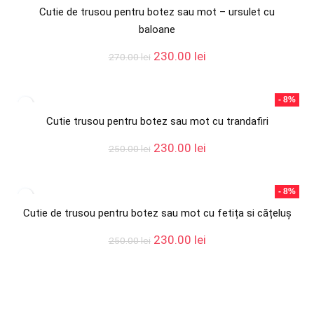
250.00 lei.
Cutie de trusou pentru botez sau mot – ursulet cu
baloane
Prețul
Prețul
230.00
lei
270.00
lei
inițial
curent
a
este:
fost:
230.00 lei.
- 8%
270.00 lei.
Cutie trusou pentru botez sau mot cu trandafiri
Prețul
Prețul
230.00
lei
250.00
lei
inițial
curent
a
este:
fost:
230.00 lei.
- 8%
250.00 lei.
Cutie de trusou pentru botez sau mot cu fetița si cățeluș
Prețul
Prețul
230.00
lei
250.00
lei
inițial
curent
a
este:
fost:
230.00 lei.
250.00 lei.