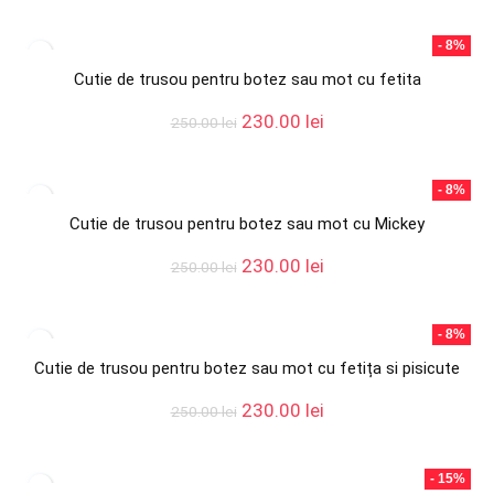
- 8%
Cutie de trusou pentru botez sau mot cu fetita
Prețul
Prețul
230.00
lei
250.00
lei
inițial
curent
a
este:
fost:
230.00 lei.
- 8%
250.00 lei.
Cutie de trusou pentru botez sau mot cu Mickey
Prețul
Prețul
230.00
lei
250.00
lei
inițial
curent
a
este:
fost:
230.00 lei.
- 8%
250.00 lei.
Cutie de trusou pentru botez sau mot cu fetița si pisicute
Prețul
Prețul
230.00
lei
250.00
lei
inițial
curent
a
este:
fost:
230.00 lei.
- 15%