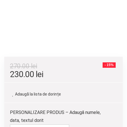
270.00
lei
- 15%
Prețul
Prețul
230.00
lei
inițial
curent
a
este:
Adaugă la lista de dorințe
fost:
230.00 lei.
270.00 lei.
PERSONALIZARE PRODUS – Adaugă numele,
data, textul dorit