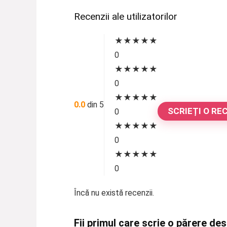
Recenzii ale utilizatorilor
★
★
★
★
★
0
★
★
★
★
★
0
★
★
★
★
★
0.0
din 5
SCRIEȚI O RE
0
★
★
★
★
★
0
★
★
★
★
★
0
Încă nu există recenzii.
Fii primul care scrie o părere d