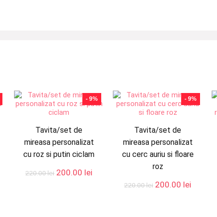
- 9%
- 9%
Tavita/set de
Tavita/set de
mireasa personalizat
mireasa personalizat
cu roz si putin ciclam
cu cerc auriu si floare
roz
Prețul
Prețul
200.00
lei
220.00
lei
inițial
curent
rețul
Prețul
Prețul
200.00
lei
220.00
lei
a
este:
urent
inițial
curent
fost:
200.00 lei.
ste:
a
este:
220.00 lei.
00.00 lei.
fost:
200.00 