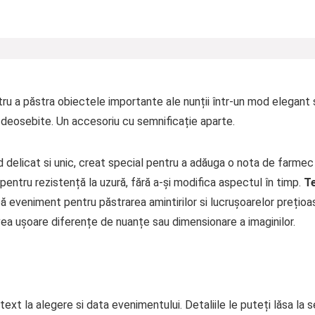
ru a păstra obiectele importante ale nunții într-un mod elegant și
i deosebite. Un accesoriu cu semnificație aparte.
 delicat si unic, creat special pentru a adăuga o nota de farme
 pentru rezistență la uzură, fără a-și modifica aspectul în timp.
Te
ă eveniment pentru păstrarea amintirilor si lucrușoarelor prețioas
ea ușoare diferențe de nuanțe sau dimensionare a imaginilor.
ext la alegere si data evenimentului. Detaliile le puteți lăsa la