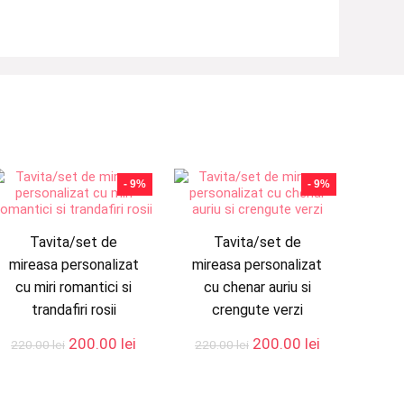
- 9%
- 9%
Tavita/set de
Tavita/set de
mireasa personalizat
mireasa personalizat
cu miri romantici si
cu chenar auriu si
trandafiri rosii
crengute verzi
Prețul
Prețul
Prețul
Prețul
200.00
lei
200.00
lei
220.00
lei
220.00
lei
inițial
curent
inițial
curent
a
este:
a
este:
lei.
fost:
200.00 lei.
fost:
200.00 lei.