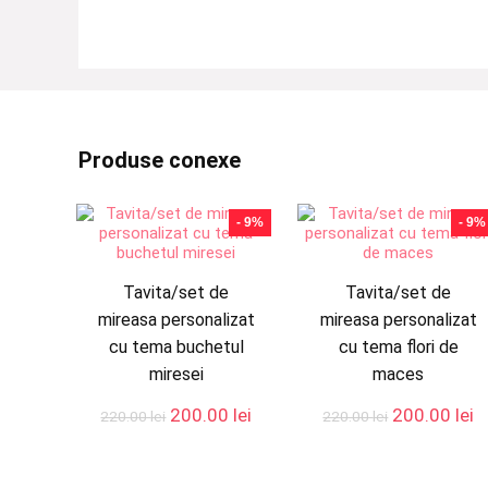
Produse conexe
- 9%
- 9%
Tavita/set de
Tavita/set de
mireasa personalizat
mireasa personalizat
cu tema buchetul
cu tema flori de
miresei
maces
Prețul
Prețul
Prețul
P
200.00
lei
200.00
lei
220.00
lei
220.00
lei
inițial
curent
inițial
c
a
este:
a
e
fost:
200.00 lei.
fost:
2