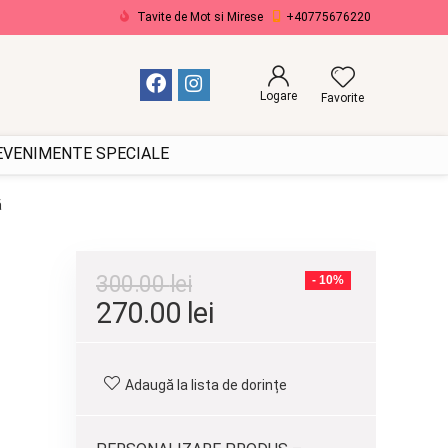
Tavite de Mot si Mirese
+40775676220
Logare
Favorite
 EVENIMENTE SPECIALE
ă
300.00
lei
- 10%
Prețul
Prețul
270.00
lei
inițial
curent
a
este:
Adaugă la lista de dorințe
fost:
270.00 lei.
300.00 lei.