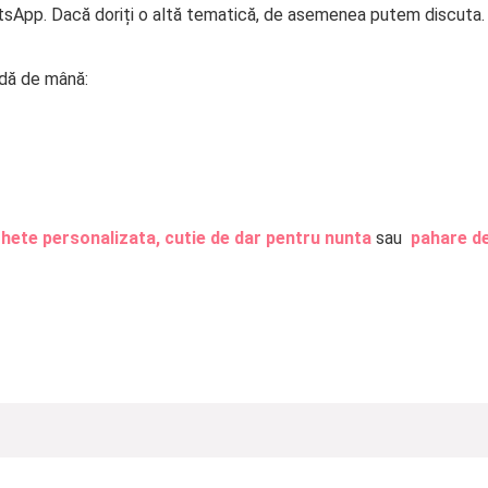
tsApp. Dacă doriți o altă tematică, de asemenea putem discuta.
ndă de mână:
ghete personalizata,
cutie de dar pentru nunta
sau
pahare d