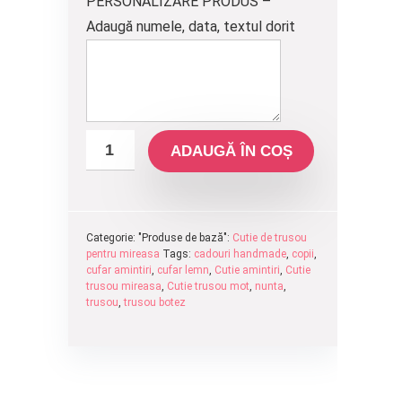
PERSONALIZARE PRODUS –
Adaugă numele, data, textul dorit
ADAUGĂ ÎN COȘ
Categorie: "Produse de bază":
Cutie de trusou
pentru mireasa
Tags:
cadouri handmade
,
copii
,
cufar amintiri
,
cufar lemn
,
Cutie amintiri
,
Cutie
trusou mireasa
,
Cutie trusou mot
,
nunta
,
trusou
,
trusou botez