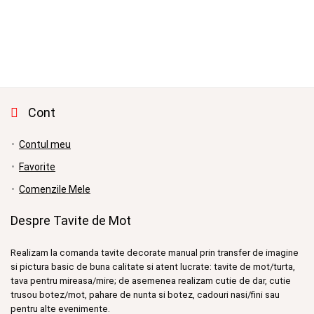
inițial
curent
a
este:
fost:
300.00 lei.
350.00 lei.
Cont
Contul meu
Favorite
Comenzile Mele
Despre Tavite de Mot
Realizam la comanda tavite decorate manual prin transfer de imagine
si pictura basic de buna calitate si atent lucrate: tavite de mot/turta,
tava pentru mireasa/mire; de asemenea realizam cutie de dar, cutie
trusou botez/mot, pahare de nunta si botez, cadouri nasi/fini sau
pentru alte evenimente.