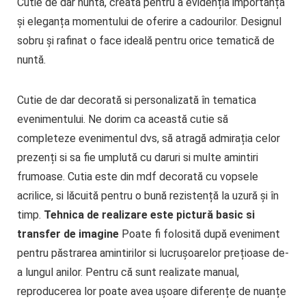
Cutie de dar nuntă, creată pentru a evidenția importanța
și eleganța momentului de oferire a cadourilor. Designul
sobru și rafinat o face ideală pentru orice tematică de
nuntă.
Cutie de dar decorată si personalizată în tematica
evenimentului. Ne dorim ca această cutie să
completeze evenimentul dvs, să atragă admirația celor
prezenți si sa fie umplută cu daruri si multe amintiri
frumoase. Cutia este din mdf decorată cu vopsele
acrilice, si lăcuită pentru o bună rezistență la uzură și în
timp.
Tehnica de realizare este pictură basic si
transfer de imagine
Poate fi folosită după eveniment
pentru păstrarea amintirilor si lucrușoarelor prețioase de-
a lungul anilor. Pentru că sunt realizate manual,
reproducerea lor poate avea ușoare diferențe de nuanțe