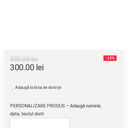
350.00
lei
- 14%
Prețul
Prețul
300.00
lei
inițial
curent
a
este:
Adaugă la lista de dorințe
fost:
300.00 lei.
350.00 lei.
PERSONALIZARE PRODUS – Adaugă numele,
data, textul dorit