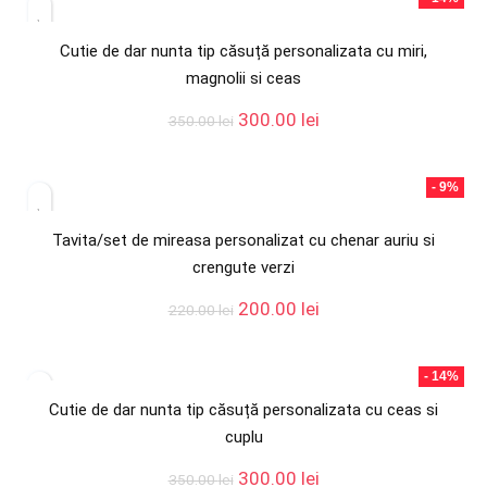
300.00 lei.
Cutie de dar nunta tip căsuță personalizata cu miri,
magnolii si ceas
Prețul
Prețul
300.00
lei
350.00
lei
inițial
curent
a
este:
fost:
300.00 lei.
- 9%
350.00 lei.
Tavita/set de mireasa personalizat cu chenar auriu si
crengute verzi
Prețul
Prețul
200.00
lei
220.00
lei
inițial
curent
a
este:
fost:
200.00 lei.
- 14%
220.00 lei.
Cutie de dar nunta tip căsuță personalizata cu ceas si
cuplu
Prețul
Prețul
300.00
lei
350.00
lei