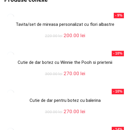
- 9%
Tavita/set de mireasa personalizat cu flori albastre
Prețul
Prețul
200.00
lei
220.00
lei
inițial
curent
a
este:
fost:
200.00 lei.
- 10%
220.00 lei.
Cutie de dar botez cu Winnie the Pooh si prietenii
Prețul
Prețul
270.00
lei
300.00
lei
inițial
curent
a
este:
fost:
270.00 lei.
- 10%
300.00 lei.
Cutie de dar pentru botez cu balerina
Prețul
Prețul
270.00
lei
300.00
lei
inițial
curent
a
este:
fost:
270.00 lei.
- 14%