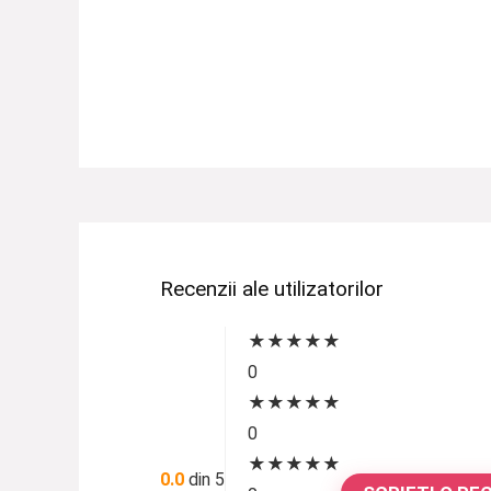
Recenzii ale utilizatorilor
★
★
★
★
★
0
★
★
★
★
★
0
★
★
★
★
★
0.0
din 5