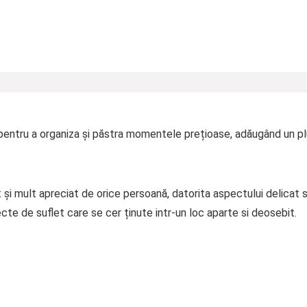
pentru a organiza și păstra momentele prețioase, adăugând un plus
i mult apreciat de orice persoană, datorita aspectului delicat si ut
ecte de suflet care se cer ținute intr-un loc aparte si deosebit.