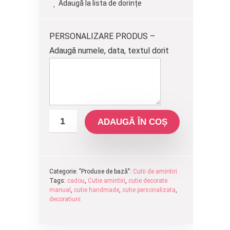
Adaugă la lista de dorințe
fost:
130.00 lei.
150.00 lei.
PERSONALIZARE PRODUS –
Adaugă numele, data, textul dorit
ADAUGĂ ÎN COȘ
Categorie: "Produse de bază":
Cutii de amintiri
Tags:
cadou
,
Cutie amintiri
,
cutie decorate
manual
,
cutie handmade
,
cutie personalizata
,
decoratiuni