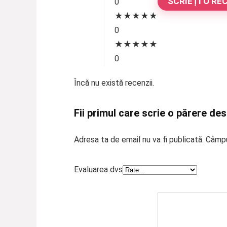
SCRIEȚI O RE
0
★
★
★
★
★
0
★
★
★
★
★
0
Încă nu există recenzii.
Fii primul care scrie o părere de
Adresa ta de email nu va fi publicată.
Câmpu
Evaluarea dvs