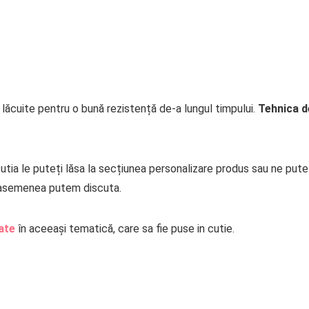
i lăcuite pentru o bună rezistență de-a lungul timpului.
Tehnica de
 cutia le puteți lăsa la secțiunea personalizare produs sau ne put
 asemenea putem discuta.
ate
în aceeași tematică, care sa fie puse in cutie.