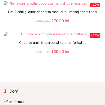
fost:
70.00 lei.
- 10%
80.00 lei.
Set 2 căni și cutie decorata manual, cu mesaj pentru nasi
Prețul
Prețul
270.00
lei
300.00
lei
inițial
curent
a
este:
fost:
270.00 lei.
- 13%
300.00 lei.
Cutie de amintiri personalizata cu fotbalist
Prețul
Prețul
130.00
lei
150.00
lei
inițial
curent
a
este:
fost:
130.00 lei.
150.00 lei.
Cont
Contul meu