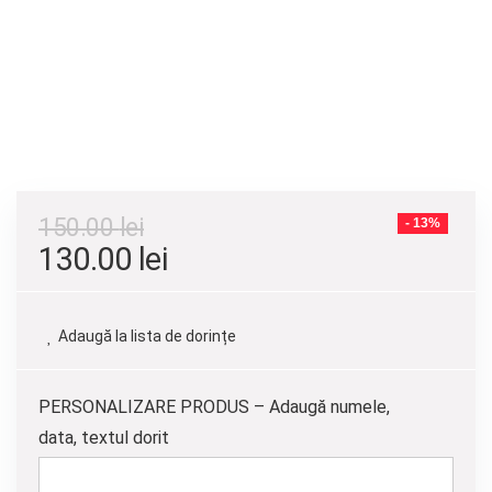
150.00
lei
- 13%
Prețul
Prețul
130.00
lei
inițial
curent
a
este:
Adaugă la lista de dorințe
fost:
130.00 lei.
150.00 lei.
PERSONALIZARE PRODUS – Adaugă numele,
data, textul dorit