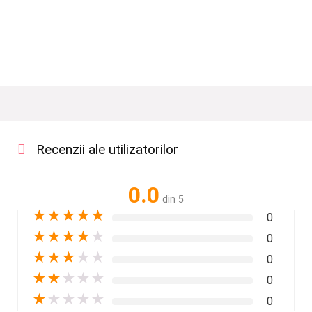
Recenzii ale utilizatorilor
0.0
din 5
★
★
★
★
★
0
★
★
★
★
★
0
★
★
★
★
★
0
★
★
★
★
★
0
★
★
★
★
★
0