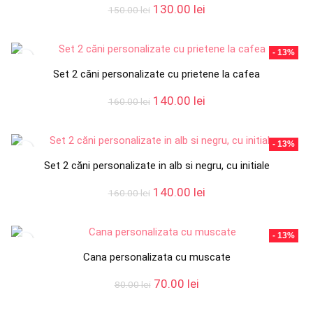
Prețul
Prețul
130.00
lei
150.00
lei
inițial
curent
a
este:
fost:
130.00 lei.
- 13%
150.00 lei.
Set 2 căni personalizate cu prietene la cafea
Prețul
Prețul
140.00
lei
160.00
lei
inițial
curent
a
este:
fost:
140.00 lei.
- 13%
160.00 lei.
Set 2 căni personalizate in alb si negru, cu initiale
Prețul
Prețul
140.00
lei
160.00
lei
inițial
curent
a
este:
fost:
140.00 lei.
- 13%
160.00 lei.
Cana personalizata cu muscate
Prețul
Prețul
70.00
lei
80.00
lei
inițial
curent
a
este: