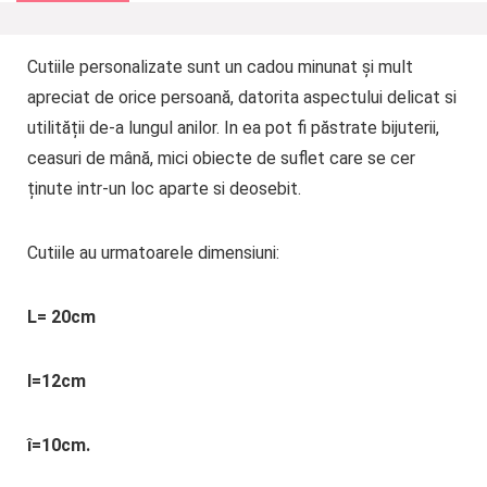
Cutiile personalizate sunt un cadou minunat și mult
apreciat de orice persoană, datorita aspectului delicat si
utilității de-a lungul anilor. In ea pot fi păstrate bijuterii,
ceasuri de mână, mici obiecte de suflet care se cer
ținute intr-un loc aparte si deosebit.
Cutiile au urmatoarele dimensiuni:
L= 20cm
l=12cm
î=10cm.