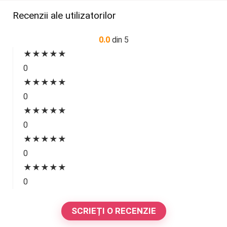
Recenzii ale utilizatorilor
0.0
din 5
★
★
★
★
★
0
★
★
★
★
★
0
★
★
★
★
★
0
★
★
★
★
★
0
★
★
★
★
★
0
SCRIEȚI O RECENZIE