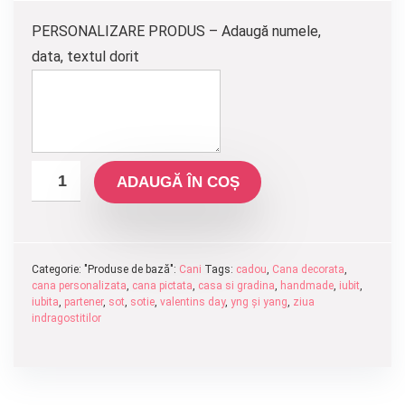
160.00 lei.
PERSONALIZARE PRODUS – Adaugă numele,
data, textul dorit
ADAUGĂ ÎN COȘ
Categorie: "Produse de bază":
Cani
Tags:
cadou
,
Cana decorata
,
cana personalizata
,
cana pictata
,
casa si gradina
,
handmade
,
iubit
,
iubita
,
partener
,
sot
,
sotie
,
valentins day
,
yng și yang
,
ziua
indragostitilor