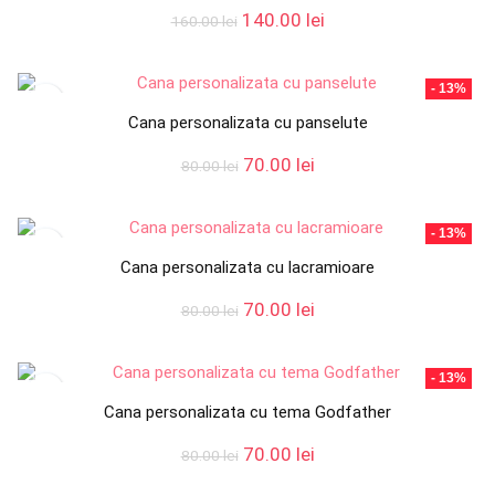
Prețul
Prețul
140.00
lei
160.00
lei
inițial
curent
a
este:
fost:
140.00 lei.
- 13%
160.00 lei.
Cana personalizata cu panselute
Prețul
Prețul
70.00
lei
80.00
lei
inițial
curent
a
este:
fost:
70.00 lei.
- 13%
80.00 lei.
Cana personalizata cu lacramioare
Prețul
Prețul
70.00
lei
80.00
lei
inițial
curent
a
este:
fost:
70.00 lei.
- 13%
80.00 lei.
Cana personalizata cu tema Godfather
Prețul
Prețul
70.00
lei
80.00
lei
inițial
curent