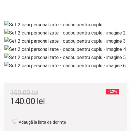
160.00
lei
- 13%
Prețul
Prețul
140.00
lei
inițial
curent
a
este:
Adaugă la lista de dorințe
fost:
140.00 lei.