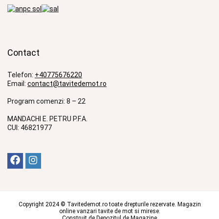
Contact
Telefon:
+40775676220
Email:
contact@tavitedemot.ro
Program comenzi: 8 – 22
MANDACHI E. PETRU P.F.A.
CUI: 46821977
Copyright 2024 © Tavitedemot.ro toate drepturile rezervate. Magazin
online vanzari tavite de mot si mirese.
Construit de
Depozitul de Magazine